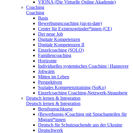
VIONA (Die Virtuelle Online Akademie)
Coaching
Coaching
Basis
Bewerbungscoaching (up-to-date)
Center für Existenzgründer*innen (CE)
Der neue Job
Digitale Kompetenzen
Digitale Kompetenzen II
Einzelcoaching (SOLO)
Familiencoaching
Horizonte
Individuelles systemisches Coaching | Hannover
Jobwärts
Mitten im Leben
Perspektiven
Soziales Kompetenztraining (SoKo)
Einzelcoaching Coaching-Netzwerk-Strausberg
Deutsch lernen & Integration
Deutsch lernen & Integration
Berufssprachkurse
(Bewerbungs-)Coaching mit Sprachanteilen für
Migrant*innen
Deutsch für Schutzsuchende aus der Ukraine
Deutschwerk