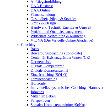
Aufstiegsfortbildung
DAA Business
DAA.Online
Firmenschulung
Gesundheit, Pflege & Soziales
Grafik & Design
Handwerk, Technik, Energie & Umwelt
Projekt- und Qualitätsmanagement
Wirtschaft, Verwaltung & Marketing
VIONA (Die Virtuelle Online Akademie)
Coaching
Basis
Bewerbungscoaching (up-to-date)
Center für Existenzgründer*innen (CE)
Der neue Job
Digitale Kompetenzen
Digitale Kompetenzen II
Einzelcoaching (SOLO)
Familiencoaching
Horizonte
Individuelles systemisches Coaching | Hannover
Jobwärts
Mitten im Leben
Perspektiven
Soziales Kompetenztraining (SoKo)