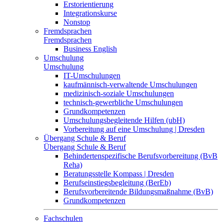
Erstorientierung
Integrationskurse
Nonstop
Fremdsprachen
Fremdsprachen
Business English
Umschulung
Umschulung
IT-Umschulungen
kaufmännisch-verwaltende Umschulungen
medizinisch-soziale Umschulungen
technisch-gewerbliche Umschulungen
Grundkompetenzen
Umschulungsbegleitende Hilfen (ubH)
Vorbereitung auf eine Umschulung | Dresden
Übergang Schule & Beruf
Übergang Schule & Beruf
Behindertenspezifische Berufsvorbereitung (BvB
Reha)
Beratungsstelle Kompass | Dresden
Berufseinstiegsbegleitung (BerEb)
Berufsvorbereitende Bildungsmaßnahme (BvB)
Grundkompetenzen
Fachschulen