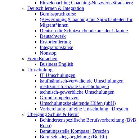
Einzelcoaching Coaching-Netzwerk-Strausberg
Deutsch lernen & Integration
Berufssprachkurse
(Bewerbungs-)Coaching mit Sprachanteilen für
Migrant*innen
Deutsch für Schutzsuchende aus der Ukraine
Deutschwerk
Erstorientierung
Integrationskurse
Nonstop
Fremdsprachen
Business English
Umschulung
IT-Umschulungen
kaufmännisch-verwaltende Umschulungen
medizinisch-soziale Umschulungen
technisch-gewerbliche Umschulungen
Grundkompetenzen
Umschulungsbegleitende Hilfen (ubH)
Vorbereitung auf eine Umschulung | Dresden
Übergang Schule & Beruf
Behindertenspezifische Berufsvorbereitung (BvB
Reha)
Beratungsstelle Kompass | Dresden
Berufseinstiegsbegleitung (BerEb)