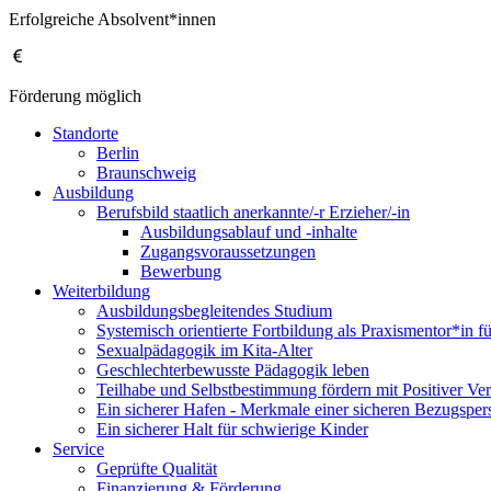
Erfolgreiche Absolvent*innen
Förderung möglich
Standorte
Berlin
Braunschweig
Ausbildung
Berufsbild staatlich anerkannte/-r Erzieher/-in
Ausbildungsablauf und -inhalte
Zugangsvoraussetzungen
Bewerbung
Weiterbildung
Ausbildungsbegleitendes Studium
Systemisch orientierte Fortbildung als Praxismentor*in f
Sexualpädagogik im Kita-Alter
Geschlechterbewusste Pädagogik leben
Teilhabe und Selbstbestimmung fördern mit Positiver Ver
Ein sicherer Hafen - Merkmale einer sicheren Bezugsper
Ein sicherer Halt für schwierige Kinder
Service
Geprüfte Qualität
Finanzierung & Förderung