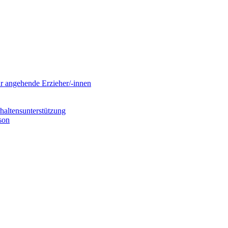
ür angehende Erzieher/-innen
haltensunterstützung
son