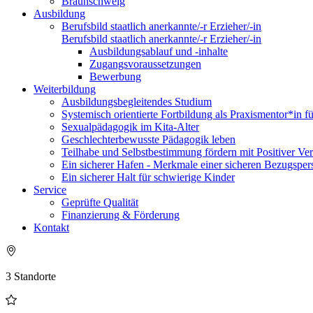
Braunschweig
Ausbildung
Berufsbild staatlich anerkannte/-r Erzieher/-in
Berufsbild staatlich anerkannte/-r Erzieher/-in
Ausbildungsablauf und -inhalte
Zugangsvoraussetzungen
Bewerbung
Weiterbildung
Ausbildungsbegleitendes Studium
Systemisch orientierte Fortbildung als Praxismentor*in f
Sexualpädagogik im Kita-Alter
Geschlechterbewusste Pädagogik leben
Teilhabe und Selbstbestimmung fördern mit Positiver Ver
Ein sicherer Hafen - Merkmale einer sicheren Bezugsper
Ein sicherer Halt für schwierige Kinder
Service
Geprüfte Qualität
Finanzierung & Förderung
Kontakt
3 Standorte