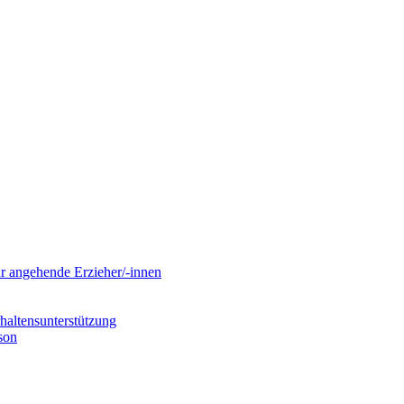
ür angehende Erzieher/-innen
haltensunterstützung
son