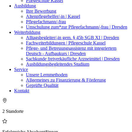
Pflegeschule Kassel
Ausbildung
Ihre Bewerbung
Altenpflegehelfer/-in | Kassel
Pflegefachmann/-frau
Umschulung zum*zur Pflegefachmann/-frau | Dresden
Weiterbildung
Alltagsbegleiter/-in gem. § 45b SGB XI | Dresden
Fachweiterbildungen | Pflegeschule Kassel
Pflege- und Betreuungsassistenz mit integriertem
Deutsch - Aufbaukurs | Dresden
Sachkunde freiverkäufliche Arzneimittel | Dresden
Ausbildungsbegleitendes Studium
Service
Unsere Lernmethoden
Allgemeines zu Finanzierung & Förderung
Geprüfte Qualität
Kontakt
2 Standorte
Erfolgreiche Absolvent*innen