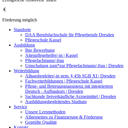
Förderung möglich
Standorte
DAA Berufsfachschule für Pflegeberufe Dresden
Pflegeschule Kassel
Ausbildung
Ihre Bewerbung
Altenpflegehelfer/-in | Kassel
Pflegefachmann/-frau
Umschulung zum*zur Pflegefachmann/-frau | Dresden
Weiterbildung
Alltagsbegleiter/-in gem. § 45b SGB XI | Dresden
Fachweiterbildungen | Pflegeschule Kassel
Pflege- und Betreuungsassistenz mit integriertem
Deutsch - Aufbaukurs | Dresden
Sachkunde freiverkäufliche Arzneimittel | Dresden
Ausbildungsbegleitendes Studium
Service
Unsere Lernmethoden
Allgemeines zu Finanzierung & Förderung
Geprüfte Qualität
Kontakt