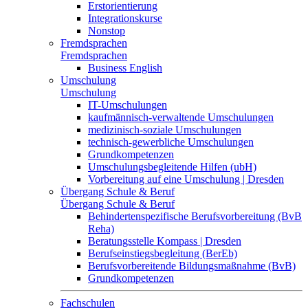
Erstorientierung
Integrationskurse
Nonstop
Fremdsprachen
Fremdsprachen
Business English
Umschulung
Umschulung
IT-Umschulungen
kaufmännisch-verwaltende Umschulungen
medizinisch-soziale Umschulungen
technisch-gewerbliche Umschulungen
Grundkompetenzen
Umschulungsbegleitende Hilfen (ubH)
Vorbereitung auf eine Umschulung | Dresden
Übergang Schule & Beruf
Übergang Schule & Beruf
Behindertenspezifische Berufsvorbereitung (BvB
Reha)
Beratungsstelle Kompass | Dresden
Berufseinstiegsbegleitung (BerEb)
Berufsvorbereitende Bildungsmaßnahme (BvB)
Grundkompetenzen
Fachschulen