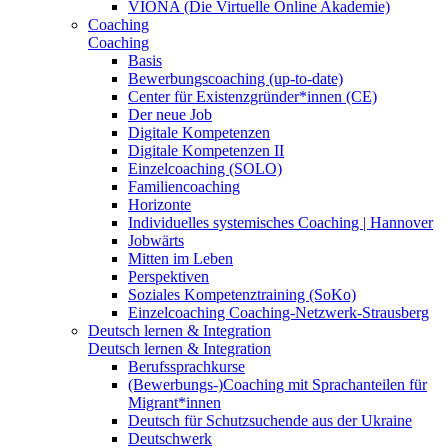
VIONA (Die Virtuelle Online Akademie)
Coaching
Coaching
Basis
Bewerbungscoaching (up-to-date)
Center für Existenzgründer*innen (CE)
Der neue Job
Digitale Kompetenzen
Digitale Kompetenzen II
Einzelcoaching (SOLO)
Familiencoaching
Horizonte
Individuelles systemisches Coaching | Hannover
Jobwärts
Mitten im Leben
Perspektiven
Soziales Kompetenztraining (SoKo)
Einzelcoaching Coaching-Netzwerk-Strausberg
Deutsch lernen & Integration
Deutsch lernen & Integration
Berufssprachkurse
(Bewerbungs-)Coaching mit Sprachanteilen für
Migrant*innen
Deutsch für Schutzsuchende aus der Ukraine
Deutschwerk