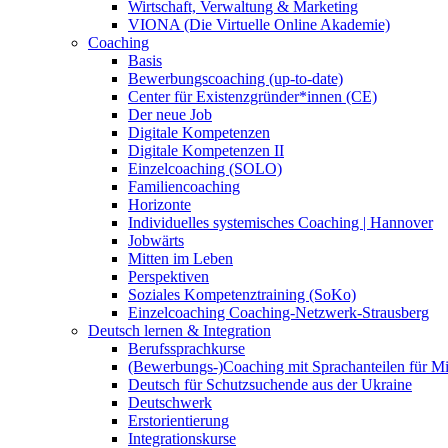
Wirtschaft, Verwaltung & Marketing
VIONA (Die Virtuelle Online Akademie)
Coaching
Basis
Bewerbungscoaching (up-to-date)
Center für Existenzgründer*innen (CE)
Der neue Job
Digitale Kompetenzen
Digitale Kompetenzen II
Einzelcoaching (SOLO)
Familiencoaching
Horizonte
Individuelles systemisches Coaching | Hannover
Jobwärts
Mitten im Leben
Perspektiven
Soziales Kompetenztraining (SoKo)
Einzelcoaching Coaching-Netzwerk-Strausberg
Deutsch lernen & Integration
Berufssprachkurse
(Bewerbungs-)Coaching mit Sprachanteilen für M
Deutsch für Schutzsuchende aus der Ukraine
Deutschwerk
Erstorientierung
Integrationskurse