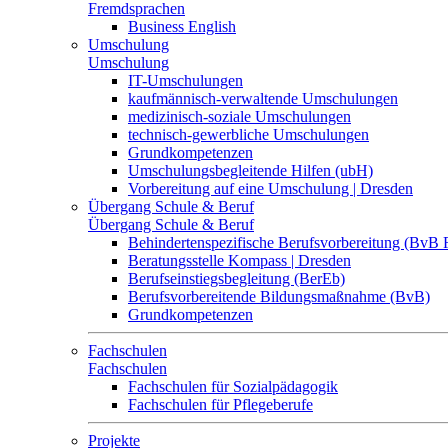
Fremdsprachen
Business English
Umschulung
Umschulung
IT-Umschulungen
kaufmännisch-verwaltende Umschulungen
medizinisch-soziale Umschulungen
technisch-gewerbliche Umschulungen
Grundkompetenzen
Umschulungsbegleitende Hilfen (ubH)
Vorbereitung auf eine Umschulung | Dresden
Übergang Schule & Beruf
Übergang Schule & Beruf
Behindertenspezifische Berufsvorbereitung (BvB 
Beratungsstelle Kompass | Dresden
Berufseinstiegsbegleitung (BerEb)
Berufsvorbereitende Bildungsmaßnahme (BvB)
Grundkompetenzen
Fachschulen
Fachschulen
Fachschulen für Sozialpädagogik
Fachschulen für Pflegeberufe
Projekte