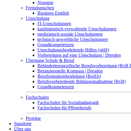
Nonstop
Fremdsprachen
Business English
Umschulung
IT-Umschulungen
kaufmännisch-verwaltende Umschulungen
medizinisch-soziale Umschulungen
technisch-gewerbliche Umschulungen
Grundkompetenzen
Umschulungsbegleitende Hilfen (ubH)
Vorbereitung auf eine Umschulung | Dresden
Übergang Schule & Beruf
Behindertenspezifische Berufsvorbereitung (BvB 
Beratungsstelle Kompass | Dresden
Berufseinstiegsbegleitung (BerEb)
Berufsvorbereitende Bildungsmaßnahme (BvB)
Grundkompetenzen
Fachschulen
Fachschulen für Sozialpädagogik
Fachschulen für Pflegeberufe
Projekte
Standorte
Über uns