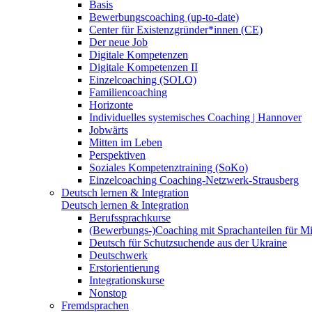
Basis
Bewerbungscoaching (up-to-date)
Center für Existenzgründer*innen (CE)
Der neue Job
Digitale Kompetenzen
Digitale Kompetenzen II
Einzelcoaching (SOLO)
Familiencoaching
Horizonte
Individuelles systemisches Coaching | Hannover
Jobwärts
Mitten im Leben
Perspektiven
Soziales Kompetenztraining (SoKo)
Einzelcoaching Coaching-Netzwerk-Strausberg
Deutsch lernen & Integration
Deutsch lernen & Integration
Berufssprachkurse
(Bewerbungs-)Coaching mit Sprachanteilen für M
Deutsch für Schutzsuchende aus der Ukraine
Deutschwerk
Erstorientierung
Integrationskurse
Nonstop
Fremdsprachen