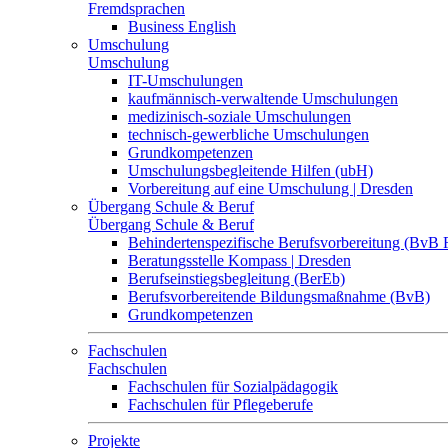
Fremdsprachen
Business English
Umschulung
Umschulung
IT-Umschulungen
kaufmännisch-verwaltende Umschulungen
medizinisch-soziale Umschulungen
technisch-gewerbliche Umschulungen
Grundkompetenzen
Umschulungsbegleitende Hilfen (ubH)
Vorbereitung auf eine Umschulung | Dresden
Übergang Schule & Beruf
Übergang Schule & Beruf
Behindertenspezifische Berufsvorbereitung (BvB 
Beratungsstelle Kompass | Dresden
Berufseinstiegsbegleitung (BerEb)
Berufsvorbereitende Bildungsmaßnahme (BvB)
Grundkompetenzen
Fachschulen
Fachschulen
Fachschulen für Sozialpädagogik
Fachschulen für Pflegeberufe
Projekte