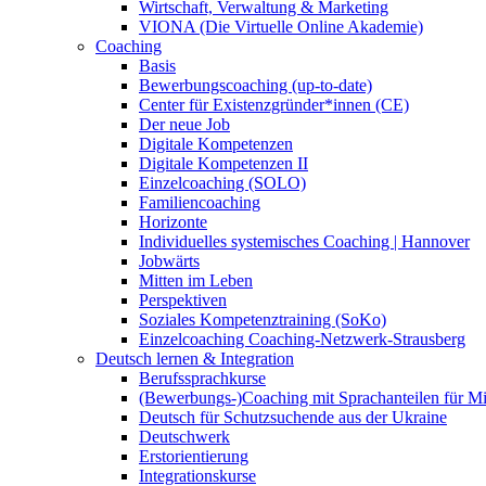
Wirtschaft, Verwaltung & Marketing
VIONA (Die Virtuelle Online Akademie)
Coaching
Basis
Bewerbungscoaching (up-to-date)
Center für Existenzgründer*innen (CE)
Der neue Job
Digitale Kompetenzen
Digitale Kompetenzen II
Einzelcoaching (SOLO)
Familiencoaching
Horizonte
Individuelles systemisches Coaching | Hannover
Jobwärts
Mitten im Leben
Perspektiven
Soziales Kompetenztraining (SoKo)
Einzelcoaching Coaching-Netzwerk-Strausberg
Deutsch lernen & Integration
Berufssprachkurse
(Bewerbungs-)Coaching mit Sprachanteilen für M
Deutsch für Schutzsuchende aus der Ukraine
Deutschwerk
Erstorientierung
Integrationskurse