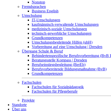
Nonstop
Fremdsprachen
Business English
Umschulung
IT-Umschulungen
kaufmännisch-verwaltende Umschulungen
medizinisch-soziale Umschulungen
technisch-gewerbliche Umschulungen
Grundkompetenzen
Umschulungsbegleitende Hilfen (ubH)
Vorbereitung auf eine Umschulung | Dresden
Übergang Schule & Beruf
Behindertenspezifische Berufsvorbereitung (BvB 
Beratungsstelle Kompass | Dresden
Berufseinstiegsbegleitung (BerEb)
Berufsvorbereitende Bildungsmaßnahme (BvB)
Grundkompetenzen
Fachschulen
Fachschulen für Sozialpädagogik
Fachschulen für Pflegeberufe
Projekte
Standorte
Über uns