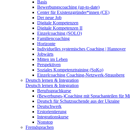
Basis
Bewerbungscoaching (up-to-date)
Center für Existenzgründer*innen (CE)
Der neue Job
Digitale Kompetenzen
Digitale Kompetenzen II
Einzelcoaching (SOLO)
Familiencoaching
Horizonte
Individuelles systemisches Coaching | Hannover
Jobwärts
Mitten im Leben
Perspektiven
Soziales Kompetenztraining (SoKo)
Einzelcoaching Coaching-Netzwerk-Strausberg
Deutsch lernen & Integration
Deutsch lernen & Integration
Berufssprachkurse
(Bewerbungs-)Coaching mit Sprachanteilen für M
Deutsch für Schutzsuchende aus der Ukraine
Deutschwerk
Erstorientierung
Integrationskurse
Nonstop
Fremdsprachen