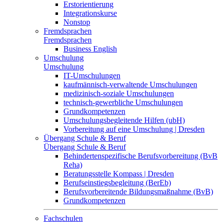
Erstorientierung
Integrationskurse
Nonstop
Fremdsprachen
Fremdsprachen
Business English
Umschulung
Umschulung
IT-Umschulungen
kaufmännisch-verwaltende Umschulungen
medizinisch-soziale Umschulungen
technisch-gewerbliche Umschulungen
Grundkompetenzen
Umschulungsbegleitende Hilfen (ubH)
Vorbereitung auf eine Umschulung | Dresden
Übergang Schule & Beruf
Übergang Schule & Beruf
Behindertenspezifische Berufsvorbereitung (BvB
Reha)
Beratungsstelle Kompass | Dresden
Berufseinstiegsbegleitung (BerEb)
Berufsvorbereitende Bildungsmaßnahme (BvB)
Grundkompetenzen
Fachschulen