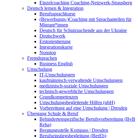
Einzelcoaching Coaching-Netzwerk-Strausberg
Deutsch lernen & Integration
Berufssprachkurse
(Bewerbungs-)Coaching mit Sprachanteilen für
Migrant*innen
Deutsch für Schutzsuchende aus der Ukraine
Deutschwerk
Erstorientierung
Integrationskurse
Nonstop
Fremdsprachen
Business English
Umschulung
IT-Umschulungen
kaufmännisch-verwaltende Umschulungen
medizinisch-soziale Umschulungen
technisch-gewerbliche Umschulungen
Grundkompetenzen
Umschulungsbegleitende Hilfen (ubH)
Vorbereitung auf eine Umschulung | Dresden
Übergang Schule & Beruf
Behindertenspezifische Berufsvorbereitung (BvB
Reha)
Beratungsstelle Kompass | Dresden
Berufseinstiegsbegleitung (BerEb)