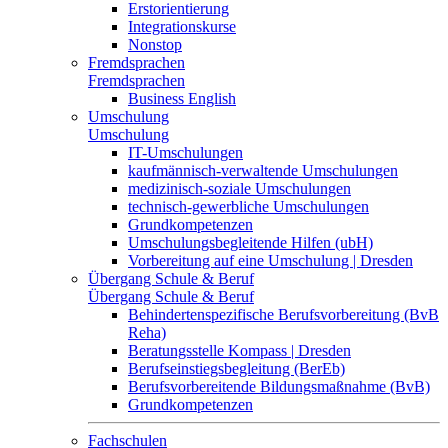
Erstorientierung
Integrationskurse
Nonstop
Fremdsprachen
Fremdsprachen
Business English
Umschulung
Umschulung
IT-Umschulungen
kaufmännisch-verwaltende Umschulungen
medizinisch-soziale Umschulungen
technisch-gewerbliche Umschulungen
Grundkompetenzen
Umschulungsbegleitende Hilfen (ubH)
Vorbereitung auf eine Umschulung | Dresden
Übergang Schule & Beruf
Übergang Schule & Beruf
Behindertenspezifische Berufsvorbereitung (BvB
Reha)
Beratungsstelle Kompass | Dresden
Berufseinstiegsbegleitung (BerEb)
Berufsvorbereitende Bildungsmaßnahme (BvB)
Grundkompetenzen
Fachschulen