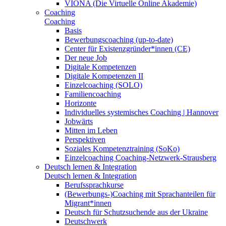
VIONA (Die Virtuelle Online Akademie)
Coaching
Coaching
Basis
Bewerbungscoaching (up-to-date)
Center für Existenzgründer*innen (CE)
Der neue Job
Digitale Kompetenzen
Digitale Kompetenzen II
Einzelcoaching (SOLO)
Familiencoaching
Horizonte
Individuelles systemisches Coaching | Hannover
Jobwärts
Mitten im Leben
Perspektiven
Soziales Kompetenztraining (SoKo)
Einzelcoaching Coaching-Netzwerk-Strausberg
Deutsch lernen & Integration
Deutsch lernen & Integration
Berufssprachkurse
(Bewerbungs-)Coaching mit Sprachanteilen für
Migrant*innen
Deutsch für Schutzsuchende aus der Ukraine
Deutschwerk