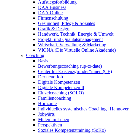
Aufstiegsfortbildung
DAA Business
DAA.Online
Firmenschulung
Gesundheit, Pflege & Soziales
Grafik & Design
Handwerk, Technik, Energie & Umwelt
Projekt- und Qualitätsmanagement
Wirtschaft, Verwaltung & Marketing
VIONA (Die Virtuelle Online Akademie)
Coaching
Basis
Bewerbungscoaching (up-to-date)
Center für Existenzgründer*innen (CE)
Der neue Job
Digitale Kompetenzen
Digitale Kompetenzen II
Einzelcoaching (SOLO)
Familiencoaching
Horizonte
Individuelles systemisches Coaching | Hannover
Jobwärts
Mitten im Leben
Perspektiven
Soziales Kompetenztraining (SoKo)