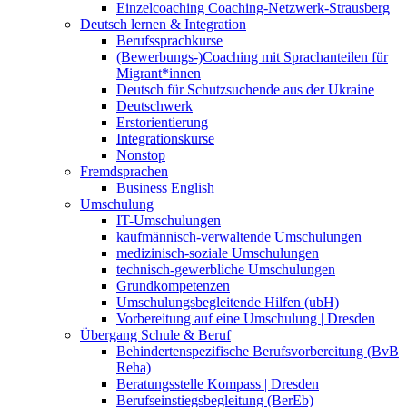
Einzelcoaching Coaching-Netzwerk-Strausberg
Deutsch lernen & Integration
Berufssprachkurse
(Bewerbungs-)Coaching mit Sprachanteilen für
Migrant*innen
Deutsch für Schutzsuchende aus der Ukraine
Deutschwerk
Erstorientierung
Integrationskurse
Nonstop
Fremdsprachen
Business English
Umschulung
IT-Umschulungen
kaufmännisch-verwaltende Umschulungen
medizinisch-soziale Umschulungen
technisch-gewerbliche Umschulungen
Grundkompetenzen
Umschulungsbegleitende Hilfen (ubH)
Vorbereitung auf eine Umschulung | Dresden
Übergang Schule & Beruf
Behindertenspezifische Berufsvorbereitung (BvB
Reha)
Beratungsstelle Kompass | Dresden
Berufseinstiegsbegleitung (BerEb)