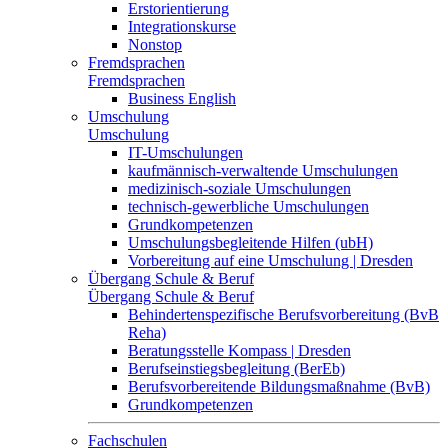
Erstorientierung
Integrationskurse
Nonstop
Fremdsprachen
Fremdsprachen
Business English
Umschulung
Umschulung
IT-Umschulungen
kaufmännisch-verwaltende Umschulungen
medizinisch-soziale Umschulungen
technisch-gewerbliche Umschulungen
Grundkompetenzen
Umschulungsbegleitende Hilfen (ubH)
Vorbereitung auf eine Umschulung | Dresden
Übergang Schule & Beruf
Übergang Schule & Beruf
Behindertenspezifische Berufsvorbereitung (BvB
Reha)
Beratungsstelle Kompass | Dresden
Berufseinstiegsbegleitung (BerEb)
Berufsvorbereitende Bildungsmaßnahme (BvB)
Grundkompetenzen
Fachschulen