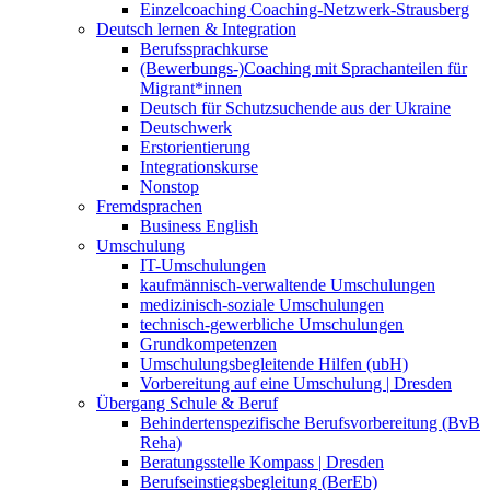
Einzelcoaching Coaching-Netzwerk-Strausberg
Deutsch lernen & Integration
Berufssprachkurse
(Bewerbungs-)Coaching mit Sprachanteilen für
Migrant*innen
Deutsch für Schutzsuchende aus der Ukraine
Deutschwerk
Erstorientierung
Integrationskurse
Nonstop
Fremdsprachen
Business English
Umschulung
IT-Umschulungen
kaufmännisch-verwaltende Umschulungen
medizinisch-soziale Umschulungen
technisch-gewerbliche Umschulungen
Grundkompetenzen
Umschulungsbegleitende Hilfen (ubH)
Vorbereitung auf eine Umschulung | Dresden
Übergang Schule & Beruf
Behindertenspezifische Berufsvorbereitung (BvB
Reha)
Beratungsstelle Kompass | Dresden
Berufseinstiegsbegleitung (BerEb)