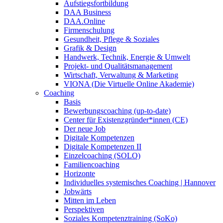
Aufstiegsfortbildung
DAA Business
DAA.Online
Firmenschulung
Gesundheit, Pflege & Soziales
Grafik & Design
Handwerk, Technik, Energie & Umwelt
Projekt- und Qualitätsmanagement
Wirtschaft, Verwaltung & Marketing
VIONA (Die Virtuelle Online Akademie)
Coaching
Basis
Bewerbungscoaching (up-to-date)
Center für Existenzgründer*innen (CE)
Der neue Job
Digitale Kompetenzen
Digitale Kompetenzen II
Einzelcoaching (SOLO)
Familiencoaching
Horizonte
Individuelles systemisches Coaching | Hannover
Jobwärts
Mitten im Leben
Perspektiven
Soziales Kompetenztraining (SoKo)