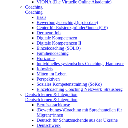
VIONA (Die Virtuelle Online Akademie)
Coaching
Coaching
Basis
Bewerbungscoaching (up-to-date)
Center für Existenzgründer*innen (CE)
Der neue Job
Digitale Kompetenzen
Digitale Kompetenzen II
Einzelcoaching (SOLO)
Familiencoaching
Horizonte
Individuelles systemisches Coaching | Hannover
Jobwärts
Mitten im Leben
Perspektiven
Soziales Kompetenztraining (SoKo)
Einzelcoaching Coaching-Netzwerk-Strausberg
Deutsch lernen & Integration
Deutsch lernen & Integration
Berufssprachkurse
(Bewerbungs-)Coaching mit Sprachanteilen für
Migrant*innen
Deutsch für Schutzsuchende aus der Ukraine
Deutschwerk