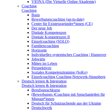
VIONA (Die Virtuelle Online Akademie)
Coaching
Coaching
Basis
Bewerbungscoaching (up-to-date)
Center für Existenzgründer*innen (CE)
Der neue Job
Digitale Kompetenzen
Digitale Kompetenzen II
Einzelcoaching (SOLO)
Familiencoaching
Horizonte
Individuelles systemisches Coaching | Hannover
Jobwärts
Mitten im Leben
Perspektiven
Soziales Kompetenztraining (SoKo)
Einzelcoaching Coaching-Netzwerk-Strausberg
Deutsch lernen & Integration
Deutsch lernen & Integration
Berufssprachkurse
(Bewerbungs-)Coaching mit Sprachanteilen für
Migrant*innen
Deutsch für Schutzsuchende aus der Ukraine
Deutschwerk