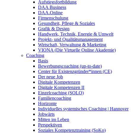
Aufstiegsfortbildung
DAA Business
DAA.Online
Firmenschulung
Gesundheit, Pflege & Soziales
Grafik & Design
Handwerk, Technik, Energie & Umwelt
Projekt- und Qualitätsmanagement
Wirtschaft, Verwaltung & Marketing
VIONA (Die Virtuelle Online Akademie)
Coaching
Basis
Bewerbungscoaching (up-to-date)
Center für Existenzgründer*innen (CE)
Der neue Job
Digitale Kompetenzen
Digitale Kompetenzen II
Einzelcoaching (SOLO)
Familiencoaching
Horizonte
Individuelles systemisches Coaching | Hannover
Jobwärts
Mitten im Leben
Perspektiven
Soziales Kompetenztraining (SoKo)