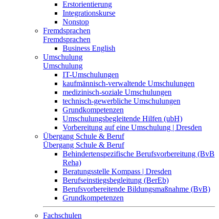
Erstorientierung
Integrationskurse
Nonstop
Fremdsprachen
Fremdsprachen
Business English
Umschulung
Umschulung
IT-Umschulungen
kaufmännisch-verwaltende Umschulungen
medizinisch-soziale Umschulungen
technisch-gewerbliche Umschulungen
Grundkompetenzen
Umschulungsbegleitende Hilfen (ubH)
Vorbereitung auf eine Umschulung | Dresden
Übergang Schule & Beruf
Übergang Schule & Beruf
Behindertenspezifische Berufsvorbereitung (BvB
Reha)
Beratungsstelle Kompass | Dresden
Berufseinstiegsbegleitung (BerEb)
Berufsvorbereitende Bildungsmaßnahme (BvB)
Grundkompetenzen
Fachschulen