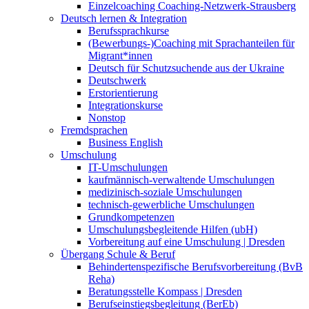
Einzelcoaching Coaching-Netzwerk-Strausberg
Deutsch lernen & Integration
Berufssprachkurse
(Bewerbungs-)Coaching mit Sprachanteilen für
Migrant*innen
Deutsch für Schutzsuchende aus der Ukraine
Deutschwerk
Erstorientierung
Integrationskurse
Nonstop
Fremdsprachen
Business English
Umschulung
IT-Umschulungen
kaufmännisch-verwaltende Umschulungen
medizinisch-soziale Umschulungen
technisch-gewerbliche Umschulungen
Grundkompetenzen
Umschulungsbegleitende Hilfen (ubH)
Vorbereitung auf eine Umschulung | Dresden
Übergang Schule & Beruf
Behindertenspezifische Berufsvorbereitung (BvB
Reha)
Beratungsstelle Kompass | Dresden
Berufseinstiegsbegleitung (BerEb)