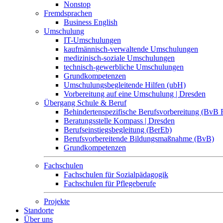
Nonstop
Fremdsprachen
Business English
Umschulung
IT-Umschulungen
kaufmännisch-verwaltende Umschulungen
medizinisch-soziale Umschulungen
technisch-gewerbliche Umschulungen
Grundkompetenzen
Umschulungsbegleitende Hilfen (ubH)
Vorbereitung auf eine Umschulung | Dresden
Übergang Schule & Beruf
Behindertenspezifische Berufsvorbereitung (BvB 
Beratungsstelle Kompass | Dresden
Berufseinstiegsbegleitung (BerEb)
Berufsvorbereitende Bildungsmaßnahme (BvB)
Grundkompetenzen
Fachschulen
Fachschulen für Sozialpädagogik
Fachschulen für Pflegeberufe
Projekte
Standorte
Über uns