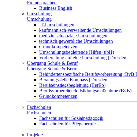
Fremdsprachen
Business English
Umschulung
Umschulung
IT-Umschulungen
kaufmännisch-verwaltende Umschulungen
medizinisch-soziale Umschulungen
technisch-gewerbliche Umschulungen
Grundkompetenzen
Umschulungsbegleitende Hilfen (ubH)
Vorbereitung auf eine Umschulung | Dresden
Übergang Schule & Beruf
Übergang Schule & Beruf
Behindertenspezifische Berufsvorbereitung (BvB 
Beratungsstelle Kompass | Dresden
Berufseinstiegsbegleitung (BerEb)
Berufsvorbereitende Bildungsmaßnahme (BvB)
Grundkompetenzen
Fachschulen
Fachschulen
Fachschulen für Sozialpädagogik
Fachschulen für Pflegeberufe
Projekte