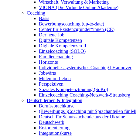
Wirtschaft, Verwaltung & Marketing
VIONA (Die Virtuelle Online Akademie)
Coaching
Basis
Bewerbungscoaching (up-to-date)
Center für Existenzgründer*innen (CE)
Der neue Job
Digitale Kompetenzen
Digitale Kompetenzen II
Einzelcoaching (SOLO)
Familiencoaching
Horizonte
Individuelles systemisches Coaching | Hannover
Jobwärts
Mitten im Leben
Perspektiven
Soziales Kompetenztraining (SoKo)
Einzelcoaching Coaching-Netzwerk-Strausberg
Deutsch lernen & Integration
Berufssprachkurse
(Bewerbungs-)Coaching mit Sprachanteilen für M
Deutsch für Schutzsuchende aus der Ukraine
Deutschwerk
Erstorientierung
Integrationskurse