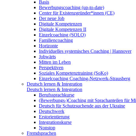
Basis
Bewerbungscoaching (up-to-date)
Center für Existenzgründer*innen (CE)
Der neue Job
Digitale Kompetenzen
Digitale Kompetenzen II
Einzelcoaching (SOLO)
Familiencoaching
Horizonte
Individuelles systemisches Coaching | Hannover
Jobwärts
Mitten im Leben
Perspektiven
Soziales Kompetenztraining (SoKo)
Einzelcoaching Coaching-Netzwerk-Strausberg
Deutsch lernen & Integration
Deutsch lernen & Integration
Berufssprachkurse
(Bewerbungs-)Coaching mit Sprachanteilen für M
Deutsch für Schutzsuchende aus der Ukraine
Deutschwerk
Erstorientierung
Integrationskurse
Nonstop
Fremdsprachen