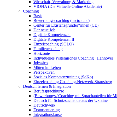
Wirtschaft, Verwaltung & Marketing
VIONA (Die Virtuelle Online Akademie)
Coaching
Basis
Bewerbungscoaching (up-to-date)
Center für Existenzgründer*innen (CE)
Der neue Job
Digitale Kompetenzen
Digitale Kompetenzen II
Einzelcoaching (SOLO)
Familiencoaching
Horizonte
Individuelles systemisches Coaching | Hannover
Jobwärts
Mitten im Leben
Perspektiven
Soziales Kompetenztraining (SoKo)
Einzelcoaching Coaching-Netzwerk-Strausberg
Deutsch lernen & Integration
Berufssprachkurse
(Bewerbungs-)Coaching mit Sprachanteilen für M
Deutsch für Schutzsuchende aus der Ukraine
Deutschwerk
Erstorientierung
Integrationskurse