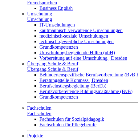
Fremdsprachen
Business English
Umschulung
Umschulung
IT-Umschulungen
kaufmännisch-verwaltende Umschulungen
medizinisch-soziale Umschulungen
technisch-gewerbliche Umschulungen
Grundkompetenzen
Umschulungsbegleitende Hilfen (ubH)
Vorbereitung auf eine Umschulung | Dresden
Übergang Schule & Beruf
Übergang Schule & Beruf
Behindertenspezifische Berufsvorbereitung (BvB 
Beratungsstelle Kompass | Dresden
Berufseinstiegsbegleitung (BerEb)
Berufsvorbereitende Bildungsmaßnahme (BvB)
Grundkompetenzen
Fachschulen
Fachschulen
Fachschulen für Sozialpädagogik
Fachschulen für Pflegeberufe
Projekte