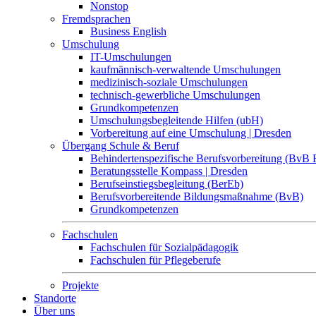
Nonstop
Fremdsprachen
Business English
Umschulung
IT-Umschulungen
kaufmännisch-verwaltende Umschulungen
medizinisch-soziale Umschulungen
technisch-gewerbliche Umschulungen
Grundkompetenzen
Umschulungsbegleitende Hilfen (ubH)
Vorbereitung auf eine Umschulung | Dresden
Übergang Schule & Beruf
Behindertenspezifische Berufsvorbereitung (BvB 
Beratungsstelle Kompass | Dresden
Berufseinstiegsbegleitung (BerEb)
Berufsvorbereitende Bildungsmaßnahme (BvB)
Grundkompetenzen
Fachschulen
Fachschulen für Sozialpädagogik
Fachschulen für Pflegeberufe
Projekte
Standorte
Über uns