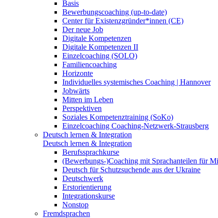
Basis
Bewerbungscoaching (up-to-date)
Center für Existenzgründer*innen (CE)
Der neue Job
Digitale Kompetenzen
Digitale Kompetenzen II
Einzelcoaching (SOLO)
Familiencoaching
Horizonte
Individuelles systemisches Coaching | Hannover
Jobwärts
Mitten im Leben
Perspektiven
Soziales Kompetenztraining (SoKo)
Einzelcoaching Coaching-Netzwerk-Strausberg
Deutsch lernen & Integration
Deutsch lernen & Integration
Berufssprachkurse
(Bewerbungs-)Coaching mit Sprachanteilen für M
Deutsch für Schutzsuchende aus der Ukraine
Deutschwerk
Erstorientierung
Integrationskurse
Nonstop
Fremdsprachen