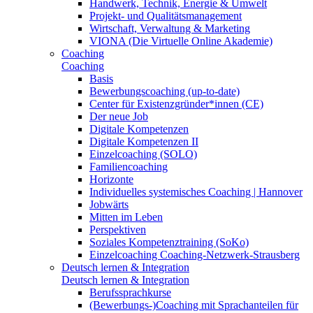
Handwerk, Technik, Energie & Umwelt
Projekt- und Qualitätsmanagement
Wirtschaft, Verwaltung & Marketing
VIONA (Die Virtuelle Online Akademie)
Coaching
Coaching
Basis
Bewerbungscoaching (up-to-date)
Center für Existenzgründer*innen (CE)
Der neue Job
Digitale Kompetenzen
Digitale Kompetenzen II
Einzelcoaching (SOLO)
Familiencoaching
Horizonte
Individuelles systemisches Coaching | Hannover
Jobwärts
Mitten im Leben
Perspektiven
Soziales Kompetenztraining (SoKo)
Einzelcoaching Coaching-Netzwerk-Strausberg
Deutsch lernen & Integration
Deutsch lernen & Integration
Berufssprachkurse
(Bewerbungs-)Coaching mit Sprachanteilen für