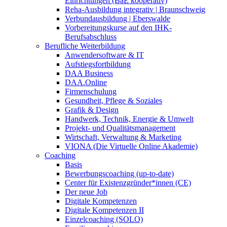
Einrichtungen (BaE kooperativ)
Reha-Ausbildung integrativ | Braunschweig
Verbundausbildung | Eberswalde
Vorbereitungskurse auf den IHK-
Berufsabschluss
Berufliche Weiterbildung
Anwendersoftware & IT
Aufstiegsfortbildung
DAA Business
DAA.Online
Firmenschulung
Gesundheit, Pflege & Soziales
Grafik & Design
Handwerk, Technik, Energie & Umwelt
Projekt- und Qualitätsmanagement
Wirtschaft, Verwaltung & Marketing
VIONA (Die Virtuelle Online Akademie)
Coaching
Basis
Bewerbungscoaching (up-to-date)
Center für Existenzgründer*innen (CE)
Der neue Job
Digitale Kompetenzen
Digitale Kompetenzen II
Einzelcoaching (SOLO)