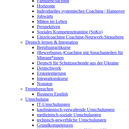
Familiencoaching
Horizonte
Individuelles systemisches Coaching | Hannover
Jobwärts
Mitten im Leben
Perspektiven
Soziales Kompetenztraining (SoKo)
Einzelcoaching Coaching-Netzwerk-Strausberg
Deutsch lernen & Integration
Berufssprachkurse
(Bewerbungs-)Coaching mit Sprachanteilen für
Migrant*innen
Deutsch für Schutzsuchende aus der Ukraine
Deutschwerk
Erstorientierung
Integrationskurse
Nonstop
Fremdsprachen
Business English
Umschulung
IT-Umschulungen
kaufmännisch-verwaltende Umschulungen
medizinisch-soziale Umschulungen
technisch-gewerbliche Umschulungen
Grundkompetenzen