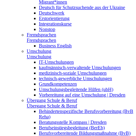
Migrant*innen
Deutsch für Schutzsuchende aus der Ukraine
Deutschwerk
Erstorientierung
Integrationskurse
Nonstop
Fremdsprachen
Fremdsprachen
Business English
Umschulung
Umschulung
IT-Umschulungen
kaufmännisch-verwaltende Umschulungen
medizinisch-soziale Umschulungen
technisch-gewerbliche Umschulungen
Grundkompetenzen
Umschulungsbegleitende Hilfen (ubH)
Vorbereitung auf eine Umschulung | Dresden
Übergang Schule & Beruf
Übergang Schule & Beruf
Behindertenspezifische Berufsvorbereitung (BvB
Reha)
Beratungsstelle Kompass | Dresden
Berufseinstiegsbegleitung (BerEb)
Berufsvorbereitende Bildungsmaßnahme (BvB)