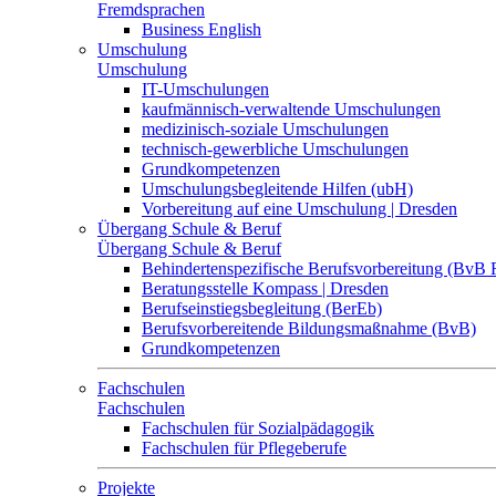
Fremdsprachen
Business English
Umschulung
Umschulung
IT-Umschulungen
kaufmännisch-verwaltende Umschulungen
medizinisch-soziale Umschulungen
technisch-gewerbliche Umschulungen
Grundkompetenzen
Umschulungsbegleitende Hilfen (ubH)
Vorbereitung auf eine Umschulung | Dresden
Übergang Schule & Beruf
Übergang Schule & Beruf
Behindertenspezifische Berufsvorbereitung (BvB 
Beratungsstelle Kompass | Dresden
Berufseinstiegsbegleitung (BerEb)
Berufsvorbereitende Bildungsmaßnahme (BvB)
Grundkompetenzen
Fachschulen
Fachschulen
Fachschulen für Sozialpädagogik
Fachschulen für Pflegeberufe
Projekte