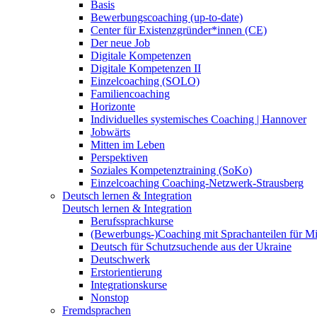
Basis
Bewerbungscoaching (up-to-date)
Center für Existenzgründer*innen (CE)
Der neue Job
Digitale Kompetenzen
Digitale Kompetenzen II
Einzelcoaching (SOLO)
Familiencoaching
Horizonte
Individuelles systemisches Coaching | Hannover
Jobwärts
Mitten im Leben
Perspektiven
Soziales Kompetenztraining (SoKo)
Einzelcoaching Coaching-Netzwerk-Strausberg
Deutsch lernen & Integration
Deutsch lernen & Integration
Berufssprachkurse
(Bewerbungs-)Coaching mit Sprachanteilen für M
Deutsch für Schutzsuchende aus der Ukraine
Deutschwerk
Erstorientierung
Integrationskurse
Nonstop
Fremdsprachen