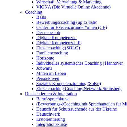
Wirtschaft, Verwaltung & Marketing
VIONA (Die Virtuelle Online Akademie)
Coaching
Basis
Bewerbungscoaching (up-to-date)
Center für Existenzgründer*innen (CE)
Der neue Job
Digitale Kompetenzen
Digitale Kompetenzen II
Einzelcoaching (SOLO)
Familiencoaching
Horizonte
Individuelles systemisches Coaching | Hannover
Jobwärts
Mitten im Leben
Perspektiven
Soziales Kompetenztraining (SoKo)
Einzelcoaching Coaching-Netzwerk-Strausberg
Deutsch lernen & Integration
Berufssprachkurse
(Bewerbungs-)Coaching mit Sprachanteilen für M
Deutsch für Schutzsuchende aus der Ukraine
Deutschwerk
Erstorientierung
Integrationskurse