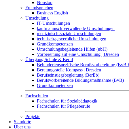
Nonstop
Fremdsprachen
Business English
Umschulung
IT-Umschulungen
kaufmännisch-verwaltende Umschulungen
medizinisch-soziale Umschulungen
technisch-gewerbliche Umschulungen
Grundkompetenzen
Umschulungsbegleitende Hilfen (ubH)
Vorbereitung auf eine Umschulung | Dresden
Übergang Schule & Beruf
Behindertenspezifische Berufsvorbereitung (BvB 
Beratungsstelle Kompass | Dresden
Berufseinstiegsbegleitung (BerEb)
Berufsvorbereitende Bildungsmaßnahme (BvB)
Grundkompetenzen
Fachschulen
Fachschulen für Sozialpädagogik
Fachschulen für Pflegeberufe
Projekte
Standorte
Über uns