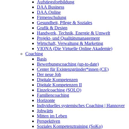
Aufstiegsfortbildung
DAA Business
DAA.Online
Firmenschulung
Gesundheit, Pflege & Soziales
Grafik & Design
Handwerk, Technik, Energie & Umwelt
Projekt- und Qualitätsmanagement
Wirtschaft, Verwaltung & Marketing
VIONA (Die Virtuelle Online Akademie)
Coaching
Basis
Bewerbungscoaching (up-to-date)
Center für Existenzgründer*innen (CE)
Der neue Job
Digitale Kompetenzen
Digitale Kompetenzen II
Einzelcoaching (SOLO)
Familiencoaching
Horizonte
Individuelles systemisches Coaching | Hannover
Jobwärts
Mitten im Leben
Perspektiven
Soziales Kompetenztraining (SoKo)