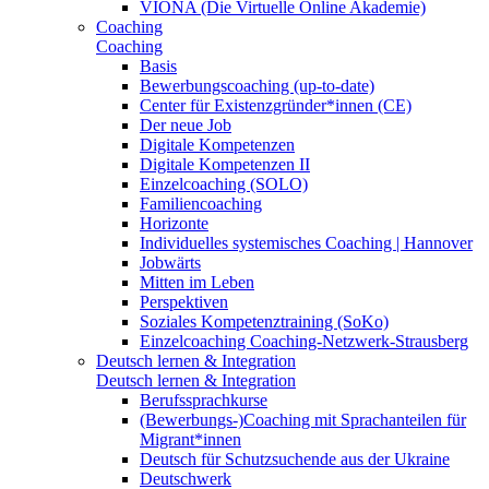
VIONA (Die Virtuelle Online Akademie)
Coaching
Coaching
Basis
Bewerbungscoaching (up-to-date)
Center für Existenzgründer*innen (CE)
Der neue Job
Digitale Kompetenzen
Digitale Kompetenzen II
Einzelcoaching (SOLO)
Familiencoaching
Horizonte
Individuelles systemisches Coaching | Hannover
Jobwärts
Mitten im Leben
Perspektiven
Soziales Kompetenztraining (SoKo)
Einzelcoaching Coaching-Netzwerk-Strausberg
Deutsch lernen & Integration
Deutsch lernen & Integration
Berufssprachkurse
(Bewerbungs-)Coaching mit Sprachanteilen für
Migrant*innen
Deutsch für Schutzsuchende aus der Ukraine
Deutschwerk