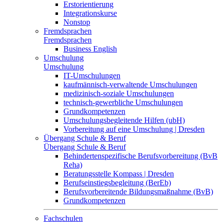
Erstorientierung
Integrationskurse
Nonstop
Fremdsprachen
Fremdsprachen
Business English
Umschulung
Umschulung
IT-Umschulungen
kaufmännisch-verwaltende Umschulungen
medizinisch-soziale Umschulungen
technisch-gewerbliche Umschulungen
Grundkompetenzen
Umschulungsbegleitende Hilfen (ubH)
Vorbereitung auf eine Umschulung | Dresden
Übergang Schule & Beruf
Übergang Schule & Beruf
Behindertenspezifische Berufsvorbereitung (BvB
Reha)
Beratungsstelle Kompass | Dresden
Berufseinstiegsbegleitung (BerEb)
Berufsvorbereitende Bildungsmaßnahme (BvB)
Grundkompetenzen
Fachschulen