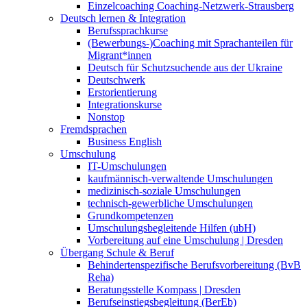
Einzelcoaching Coaching-Netzwerk-Strausberg
Deutsch lernen & Integration
Berufssprachkurse
(Bewerbungs-)Coaching mit Sprachanteilen für
Migrant*innen
Deutsch für Schutzsuchende aus der Ukraine
Deutschwerk
Erstorientierung
Integrationskurse
Nonstop
Fremdsprachen
Business English
Umschulung
IT-Umschulungen
kaufmännisch-verwaltende Umschulungen
medizinisch-soziale Umschulungen
technisch-gewerbliche Umschulungen
Grundkompetenzen
Umschulungsbegleitende Hilfen (ubH)
Vorbereitung auf eine Umschulung | Dresden
Übergang Schule & Beruf
Behindertenspezifische Berufsvorbereitung (BvB
Reha)
Beratungsstelle Kompass | Dresden
Berufseinstiegsbegleitung (BerEb)