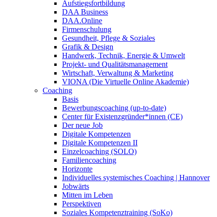
Aufstiegsfortbildung
DAA Business
DAA.Online
Firmenschulung
Gesundheit, Pflege & Soziales
Grafik & Design
Handwerk, Technik, Energie & Umwelt
Projekt- und Qualitätsmanagement
Wirtschaft, Verwaltung & Marketing
VIONA (Die Virtuelle Online Akademie)
Coaching
Basis
Bewerbungscoaching (up-to-date)
Center für Existenzgründer*innen (CE)
Der neue Job
Digitale Kompetenzen
Digitale Kompetenzen II
Einzelcoaching (SOLO)
Familiencoaching
Horizonte
Individuelles systemisches Coaching | Hannover
Jobwärts
Mitten im Leben
Perspektiven
Soziales Kompetenztraining (SoKo)