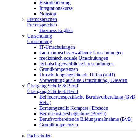
Erstorientierung
Integrationskurse
Nonstop
Fremdsprachen
Fremdsprachen
Business English
Umschulung
Umschulung
IT-Umschulungen
kaufmännisch-verwaltende Umschulungen
medizinisch-soziale Umschulungen
technisch-gewerbliche Umschulungen
Grundkompetenzen
Umschulungsbegleitende Hilfen (ubH)
Vorbereitung auf eine Umschulung | Dresden
Übergang Schule & Beruf
Übergang Schule & Beruf
Behindertenspezifische Berufsvorbereitung (BvB
Reha)
Beratungsstelle Kompass | Dresden
Berufseinstiegsbegleitung (BerEb)
Berufsvorbereitende Bildungsmaßnahme (BvB)
Grundkompetenzen
Fachschulen