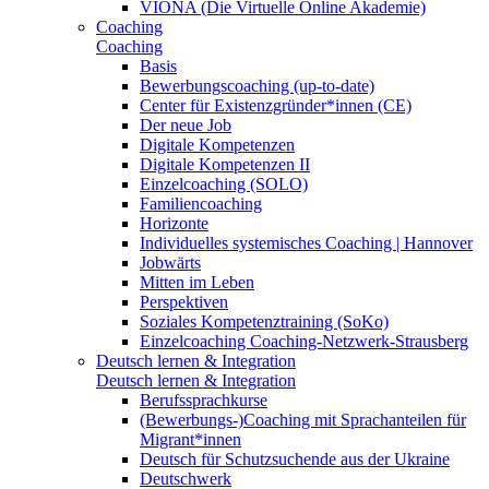
VIONA (Die Virtuelle Online Akademie)
Coaching
Coaching
Basis
Bewerbungscoaching (up-to-date)
Center für Existenzgründer*innen (CE)
Der neue Job
Digitale Kompetenzen
Digitale Kompetenzen II
Einzelcoaching (SOLO)
Familiencoaching
Horizonte
Individuelles systemisches Coaching | Hannover
Jobwärts
Mitten im Leben
Perspektiven
Soziales Kompetenztraining (SoKo)
Einzelcoaching Coaching-Netzwerk-Strausberg
Deutsch lernen & Integration
Deutsch lernen & Integration
Berufssprachkurse
(Bewerbungs-)Coaching mit Sprachanteilen für
Migrant*innen
Deutsch für Schutzsuchende aus der Ukraine
Deutschwerk