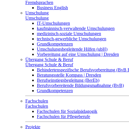
Fremdsprachen
Business English
Umschulung
Umschulung
IT-Umschulungen
kaufmännisch-verwaltende Umschulungen
medizinisch-soziale Umschulungen
technisch-gewerbliche Umschulungen
Grundkompetenzen
Umschulungsbegleitende Hilfen (ubH)
Vorbereitung auf eine Umschulung | Dresden
Übergang Schule & Beruf
Übergang Schule & Beruf
Behindertenspezifische Berufsvorbereitung (BvB 
Beratungsstelle Kompass | Dresden
Berufseinstiegsbegleitung (BerEb)
Berufsvorbereitende Bildungsmaßnahme (BvB)
Grundkompetenzen
Fachschulen
Fachschulen
Fachschulen für Sozialpädagogik
Fachschulen für Pflegeberufe
Projekte