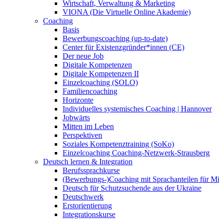
Wirtschaft, Verwaltung & Marketing
VIONA (Die Virtuelle Online Akademie)
Coaching
Basis
Bewerbungscoaching (up-to-date)
Center für Existenzgründer*innen (CE)
Der neue Job
Digitale Kompetenzen
Digitale Kompetenzen II
Einzelcoaching (SOLO)
Familiencoaching
Horizonte
Individuelles systemisches Coaching | Hannover
Jobwärts
Mitten im Leben
Perspektiven
Soziales Kompetenztraining (SoKo)
Einzelcoaching Coaching-Netzwerk-Strausberg
Deutsch lernen & Integration
Berufssprachkurse
(Bewerbungs-)Coaching mit Sprachanteilen für M
Deutsch für Schutzsuchende aus der Ukraine
Deutschwerk
Erstorientierung
Integrationskurse