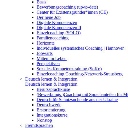
Basis
Bewerbungscoaching (up-to-date)
Center für Existenzgründer*innen (CE)
Der neue Job
Digitale Kompetenzen
Digitale Kompetenzen II
Einzelcoaching (SOLO)
Familiencoaching
Horizonte
Individuelles systemisches Coaching | Hannover
Jobwärts
Mitten im Leben
Perspektiven
Soziales Kompetenztraining (SoKo)
Einzelcoaching Coaching-Netzwerk-Strausberg
Deutsch lernen & Integration
Deutsch lernen & Integration
Berufssprachkurse
(Bewerbungs-)Coaching mit Sprachanteilen für M
Deutsch für Schutzsuchende aus der Ukraine
Deutschwerk
Erstorientierung
Integrationskurse
Nonstop
Fremdsprachen