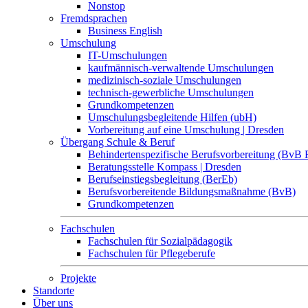
Nonstop
Fremdsprachen
Business English
Umschulung
IT-Umschulungen
kaufmännisch-verwaltende Umschulungen
medizinisch-soziale Umschulungen
technisch-gewerbliche Umschulungen
Grundkompetenzen
Umschulungsbegleitende Hilfen (ubH)
Vorbereitung auf eine Umschulung | Dresden
Übergang Schule & Beruf
Behindertenspezifische Berufsvorbereitung (BvB 
Beratungsstelle Kompass | Dresden
Berufseinstiegsbegleitung (BerEb)
Berufsvorbereitende Bildungsmaßnahme (BvB)
Grundkompetenzen
Fachschulen
Fachschulen für Sozialpädagogik
Fachschulen für Pflegeberufe
Projekte
Standorte
Über uns