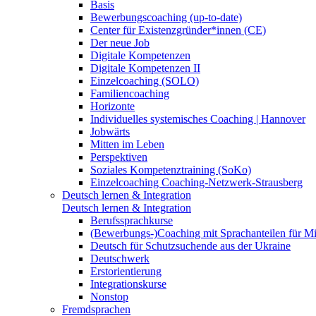
Basis
Bewerbungscoaching (up-to-date)
Center für Existenzgründer*innen (CE)
Der neue Job
Digitale Kompetenzen
Digitale Kompetenzen II
Einzelcoaching (SOLO)
Familiencoaching
Horizonte
Individuelles systemisches Coaching | Hannover
Jobwärts
Mitten im Leben
Perspektiven
Soziales Kompetenztraining (SoKo)
Einzelcoaching Coaching-Netzwerk-Strausberg
Deutsch lernen & Integration
Deutsch lernen & Integration
Berufssprachkurse
(Bewerbungs-)Coaching mit Sprachanteilen für M
Deutsch für Schutzsuchende aus der Ukraine
Deutschwerk
Erstorientierung
Integrationskurse
Nonstop
Fremdsprachen