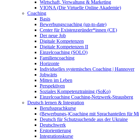
Wirtschaft, Verwaltung & Marketing
VIONA (Die Virtuelle Online Akademie)
Coaching
Basis
Bewerbungscoaching (up-to-date)
Center für Existenzgründer*innen (CE)
Der neue Job
Digitale Kompetenzen
Digitale Kompetenzen II
Einzelcoaching (SOLO)
Familiencoaching
Horizonte
Individuelles systemisches Coaching | Hannover
Jobwärts
Mitten im Leben
Perspektiven
Soziales Kompetenztraining (SoKo)
Einzelcoaching Coaching-Netzwerk-Strausberg
Deutsch lernen & Integration
Berufssprachkurse
(Bewerbungs-)Coaching mit Sprachanteilen für M
Deutsch für Schutzsuchende aus der Ukraine
Deutschwerk
Erstorientierung
Integrationskurse