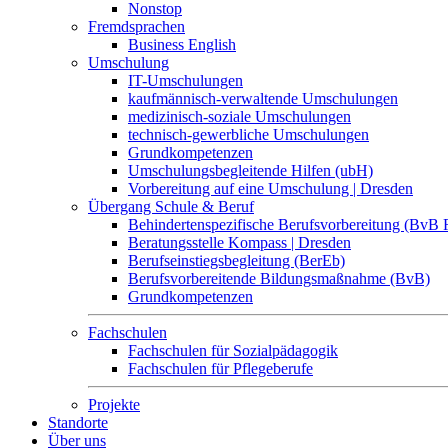
Nonstop
Fremdsprachen
Business English
Umschulung
IT-Umschulungen
kaufmännisch-verwaltende Umschulungen
medizinisch-soziale Umschulungen
technisch-gewerbliche Umschulungen
Grundkompetenzen
Umschulungsbegleitende Hilfen (ubH)
Vorbereitung auf eine Umschulung | Dresden
Übergang Schule & Beruf
Behindertenspezifische Berufsvorbereitung (BvB 
Beratungsstelle Kompass | Dresden
Berufseinstiegsbegleitung (BerEb)
Berufsvorbereitende Bildungsmaßnahme (BvB)
Grundkompetenzen
Fachschulen
Fachschulen für Sozialpädagogik
Fachschulen für Pflegeberufe
Projekte
Standorte
Über uns