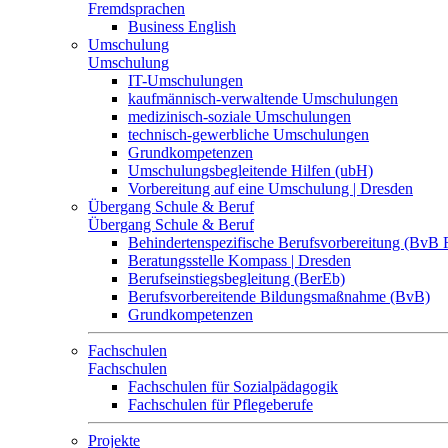
Fremdsprachen
Business English
Umschulung
Umschulung
IT-Umschulungen
kaufmännisch-verwaltende Umschulungen
medizinisch-soziale Umschulungen
technisch-gewerbliche Umschulungen
Grundkompetenzen
Umschulungsbegleitende Hilfen (ubH)
Vorbereitung auf eine Umschulung | Dresden
Übergang Schule & Beruf
Übergang Schule & Beruf
Behindertenspezifische Berufsvorbereitung (BvB 
Beratungsstelle Kompass | Dresden
Berufseinstiegsbegleitung (BerEb)
Berufsvorbereitende Bildungsmaßnahme (BvB)
Grundkompetenzen
Fachschulen
Fachschulen
Fachschulen für Sozialpädagogik
Fachschulen für Pflegeberufe
Projekte