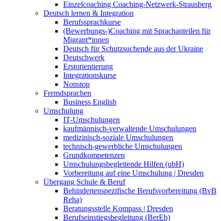
Einzelcoaching Coaching-Netzwerk-Strausberg
Deutsch lernen & Integration
Berufssprachkurse
(Bewerbungs-)Coaching mit Sprachanteilen für
Migrant*innen
Deutsch für Schutzsuchende aus der Ukraine
Deutschwerk
Erstorientierung
Integrationskurse
Nonstop
Fremdsprachen
Business English
Umschulung
IT-Umschulungen
kaufmännisch-verwaltende Umschulungen
medizinisch-soziale Umschulungen
technisch-gewerbliche Umschulungen
Grundkompetenzen
Umschulungsbegleitende Hilfen (ubH)
Vorbereitung auf eine Umschulung | Dresden
Übergang Schule & Beruf
Behindertenspezifische Berufsvorbereitung (BvB
Reha)
Beratungsstelle Kompass | Dresden
Berufseinstiegsbegleitung (BerEb)