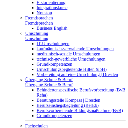
Erstorientierung
Integrationskurse
Nonstop
Fremdsprachen
Fremdsprachen
Business English
Umschulung
Umschulung
IT-Umschulungen
kaufmännisch-verwaltende Umschulungen
medizinisch-soziale Umschulungen
technisch-gewerbliche Umschulungen
Grundkompetenzen
Umschulungsbegleitende Hilfen (ubH)
Vorbereitung auf eine Umschulung | Dresden
Übergang Schule & Beruf
Übergang Schule & Beruf
Behindertenspezifische Berufsvorbereitung (BvB
Reha)
Beratungsstelle Kompass | Dresden
Berufseinstiegsbegleitung (BerEb)
Berufsvorbereitende Bildungsmaßnahme (BvB)
Grundkompetenzen
Fachschulen