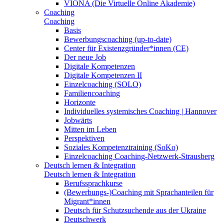
VIONA (Die Virtuelle Online Akademie)
Coaching
Coaching
Basis
Bewerbungscoaching (up-to-date)
Center für Existenzgründer*innen (CE)
Der neue Job
Digitale Kompetenzen
Digitale Kompetenzen II
Einzelcoaching (SOLO)
Familiencoaching
Horizonte
Individuelles systemisches Coaching | Hannover
Jobwärts
Mitten im Leben
Perspektiven
Soziales Kompetenztraining (SoKo)
Einzelcoaching Coaching-Netzwerk-Strausberg
Deutsch lernen & Integration
Deutsch lernen & Integration
Berufssprachkurse
(Bewerbungs-)Coaching mit Sprachanteilen für
Migrant*innen
Deutsch für Schutzsuchende aus der Ukraine
Deutschwerk