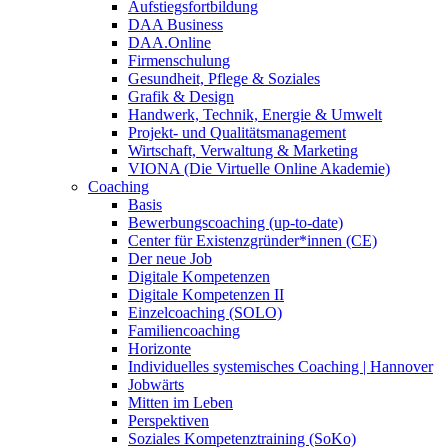
Aufstiegsfortbildung
DAA Business
DAA.Online
Firmenschulung
Gesundheit, Pflege & Soziales
Grafik & Design
Handwerk, Technik, Energie & Umwelt
Projekt- und Qualitätsmanagement
Wirtschaft, Verwaltung & Marketing
VIONA (Die Virtuelle Online Akademie)
Coaching
Basis
Bewerbungscoaching (up-to-date)
Center für Existenzgründer*innen (CE)
Der neue Job
Digitale Kompetenzen
Digitale Kompetenzen II
Einzelcoaching (SOLO)
Familiencoaching
Horizonte
Individuelles systemisches Coaching | Hannover
Jobwärts
Mitten im Leben
Perspektiven
Soziales Kompetenztraining (SoKo)