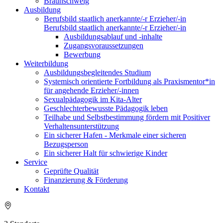
Braunschweig
Ausbildung
Berufsbild staatlich anerkannte/-r Erzieher/-in
Berufsbild staatlich anerkannte/-r Erzieher/-in
Ausbildungsablauf und -inhalte
Zugangsvoraussetzungen
Bewerbung
Weiterbildung
Ausbildungsbegleitendes Studium
Systemisch orientierte Fortbildung als Praxismentor*in
für angehende Erzieher/-innen
Sexualpädagogik im Kita-Alter
Geschlechterbewusste Pädagogik leben
Teilhabe und Selbstbestimmung fördern mit Positiver
Verhaltensunterstützung
Ein sicherer Hafen - Merkmale einer sicheren
Bezugsperson
Ein sicherer Halt für schwierige Kinder
Service
Geprüfte Qualität
Finanzierung & Förderung
Kontakt