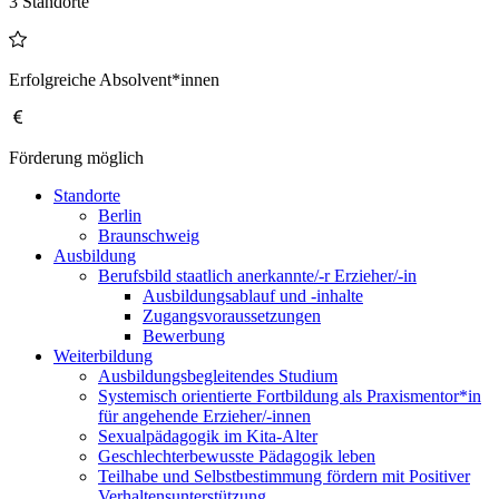
3 Standorte
Erfolgreiche Absolvent*innen
Förderung möglich
Standorte
Berlin
Braunschweig
Ausbildung
Berufsbild staatlich anerkannte/-r Erzieher/-in
Ausbildungsablauf und -inhalte
Zugangsvoraussetzungen
Bewerbung
Weiterbildung
Ausbildungsbegleitendes Studium
Systemisch orientierte Fortbildung als Praxismentor*in
für angehende Erzieher/-innen
Sexualpädagogik im Kita-Alter
Geschlechterbewusste Pädagogik leben
Teilhabe und Selbstbestimmung fördern mit Positiver
Verhaltensunterstützung