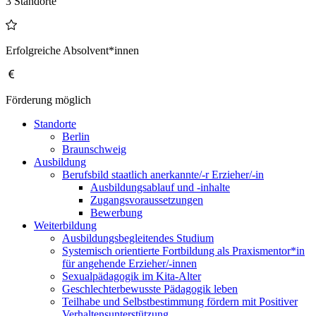
3 Standorte
Erfolgreiche Absolvent*innen
Förderung möglich
Standorte
Berlin
Braunschweig
Ausbildung
Berufsbild staatlich anerkannte/-r Erzieher/-in
Ausbildungsablauf und -inhalte
Zugangsvoraussetzungen
Bewerbung
Weiterbildung
Ausbildungsbegleitendes Studium
Systemisch orientierte Fortbildung als Praxismentor*in
für angehende Erzieher/-innen
Sexualpädagogik im Kita-Alter
Geschlechterbewusste Pädagogik leben
Teilhabe und Selbstbestimmung fördern mit Positiver
Verhaltensunterstützung