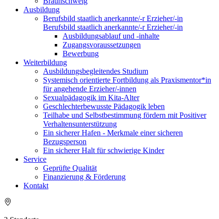
Braunschweig
Ausbildung
Berufsbild staatlich anerkannte/-r Erzieher/-in
Berufsbild staatlich anerkannte/-r Erzieher/-in
Ausbildungsablauf und -inhalte
Zugangsvoraussetzungen
Bewerbung
Weiterbildung
Ausbildungsbegleitendes Studium
Systemisch orientierte Fortbildung als Praxismentor*in
für angehende Erzieher/-innen
Sexualpädagogik im Kita-Alter
Geschlechterbewusste Pädagogik leben
Teilhabe und Selbstbestimmung fördern mit Positiver
Verhaltensunterstützung
Ein sicherer Hafen - Merkmale einer sicheren
Bezugsperson
Ein sicherer Halt für schwierige Kinder
Service
Geprüfte Qualität
Finanzierung & Förderung
Kontakt