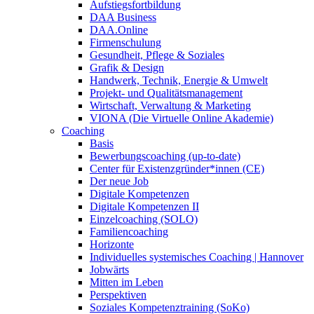
Aufstiegsfortbildung
DAA Business
DAA.Online
Firmenschulung
Gesundheit, Pflege & Soziales
Grafik & Design
Handwerk, Technik, Energie & Umwelt
Projekt- und Qualitätsmanagement
Wirtschaft, Verwaltung & Marketing
VIONA (Die Virtuelle Online Akademie)
Coaching
Basis
Bewerbungscoaching (up-to-date)
Center für Existenzgründer*innen (CE)
Der neue Job
Digitale Kompetenzen
Digitale Kompetenzen II
Einzelcoaching (SOLO)
Familiencoaching
Horizonte
Individuelles systemisches Coaching | Hannover
Jobwärts
Mitten im Leben
Perspektiven
Soziales Kompetenztraining (SoKo)