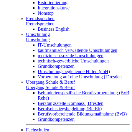
Erstorientierung
Integrationskurse
Nonstop
Fremdsprachen
Fremdsprachen
Business English
Umschulung
Umschulung
IT-Umschulungen
kaufmännisch-verwaltende Umschulungen
medizinisch-soziale Umschulungen
technisch-gewerbliche Umschulungen
Grundkompetenzen
Umschulungsbegleitende Hilfen (ubH)
Vorbereitung auf eine Umschulung | Dresden
Übergang Schule & Beruf
Übergang Schule & Beruf
Behindertenspezifische Berufsvorbereitung (BvB
Reha)
Beratungsstelle Kompass | Dresden
Berufseinstiegsbegleitung (BerEb)
Berufsvorbereitende Bildungsmaßnahme (BvB)
Grundkompetenzen
Fachschulen