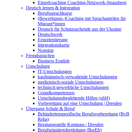
Einzelcoaching Coaching-Netzwerk-Strausberg
Deutsch lernen & Integration
Berufssprachkurse
(Bewerbungs-)Coaching mit Sprachanteilen für
Migrant*innen
Deutsch für Schutzsuchende aus der Ukraine
Deutschwerk
Erstorientierung
Integrationskurse
Nonstop
Fremdsprachen
Business English
Umschulung
IT-Umschulungen
kaufmännisch-verwaltende Umschulungen
medizinisch-soziale Umschulungen
technisch-gewerbliche Umschulungen
Grundkompetenzen
Umschulungsbegleitende Hilfen (ubH)
Vorbereitung auf eine Umschulung | Dresden
Übergang Schule & Beruf
Behindertenspezifische Berufsvorbereitung (BvB
Reha)
Beratungsstelle Kompass | Dresden
Berufseinstiegsbegleitung (BerEb)