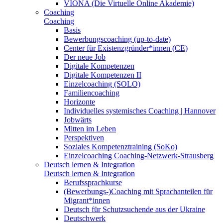
VIONA (Die Virtuelle Online Akademie)
Coaching
Coaching
Basis
Bewerbungscoaching (up-to-date)
Center für Existenzgründer*innen (CE)
Der neue Job
Digitale Kompetenzen
Digitale Kompetenzen II
Einzelcoaching (SOLO)
Familiencoaching
Horizonte
Individuelles systemisches Coaching | Hannover
Jobwärts
Mitten im Leben
Perspektiven
Soziales Kompetenztraining (SoKo)
Einzelcoaching Coaching-Netzwerk-Strausberg
Deutsch lernen & Integration
Deutsch lernen & Integration
Berufssprachkurse
(Bewerbungs-)Coaching mit Sprachanteilen für
Migrant*innen
Deutsch für Schutzsuchende aus der Ukraine
Deutschwerk