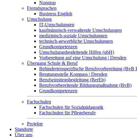
Nonstop
Fremdsprachen
Business English
Umschulung
IT-Umschulungen
kaufmännisch-verwaltende Umschulungen
medizinisch-soziale Umschulungen
technisch-gewerbliche Umschulungen
Grundkompetenzen
Umschulungsbegleitende Hilfen (ubH)
Vorbereitung auf eine Umschulung | Dresden
Übergang Schule & Beruf
Behindertenspezifische Berufsvorbereitung (BvB 
Beratungsstelle Kompass | Dresden
Berufseinstiegsbegleitung (BerEb)
Berufsvorbereitende Bildungsmaßnahme (BvB)
Grundkompetenzen
Fachschulen
Fachschulen für Sozialpädagogik
Fachschulen für Pflegeberufe
Projekte
Standorte
Über uns