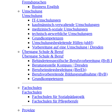
Fremdsprachen
Business English
Umschulung
Umschulung
IT-Umschulungen
kaufmännisch-verwaltende Umschulungen
medizinisch-soziale Umschulungen
technisch-gewerbliche Umschulungen
Grundkompetenzen
Umschulungsbegleitende Hilfen (ubH)
Vorbereitung auf eine Umschulung | Dresden
Übergang Schule & Beruf
Übergang Schule & Beruf
Behindertenspezifische Berufsvorbereitung (BvB 
Beratungsstelle Kompass | Dresden
Berufseinstiegsbegleitung (BerEb)
Berufsvorbereitende Bildungsmaßnahme (BvB)
Grundkompetenzen
Fachschulen
Fachschulen
Fachschulen für Sozialpädagogik
Fachschulen für Pflegeberufe
Projekte