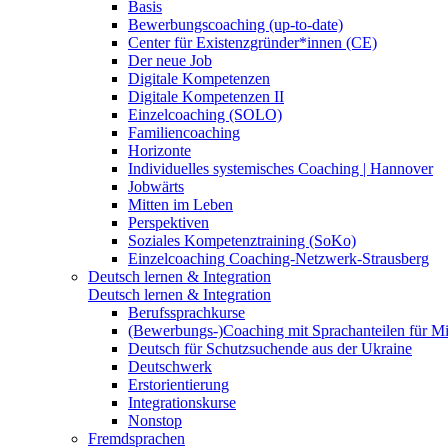
Basis
Bewerbungscoaching (up-to-date)
Center für Existenzgründer*innen (CE)
Der neue Job
Digitale Kompetenzen
Digitale Kompetenzen II
Einzelcoaching (SOLO)
Familiencoaching
Horizonte
Individuelles systemisches Coaching | Hannover
Jobwärts
Mitten im Leben
Perspektiven
Soziales Kompetenztraining (SoKo)
Einzelcoaching Coaching-Netzwerk-Strausberg
Deutsch lernen & Integration
Deutsch lernen & Integration
Berufssprachkurse
(Bewerbungs-)Coaching mit Sprachanteilen für M
Deutsch für Schutzsuchende aus der Ukraine
Deutschwerk
Erstorientierung
Integrationskurse
Nonstop
Fremdsprachen