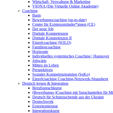
Wirtschaft, Verwaltung & Marketing
VIONA (Die Virtuelle Online Akademie)
Coaching
Basis
Bewerbungscoaching (up-to-date)
Center für Existenzgründer*innen (CE)
Der neue Job
Digitale Kompetenzen
Digitale Kompetenzen II
Einzelcoaching (SOLO)
Familiencoaching
Horizonte
Individuelles systemisches Coaching | Hannover
Jobwärts
Mitten im Leben
Perspektiven
Soziales Kompetenztraining (SoKo)
Einzelcoaching Coaching-Netzwerk-Strausberg
Deutsch lernen & Integration
Berufssprachkurse
(Bewerbungs-)Coaching mit Sprachanteilen für M
Deutsch für Schutzsuchende aus der Ukraine
Deutschwerk
Erstorientierung
Integrationskurse