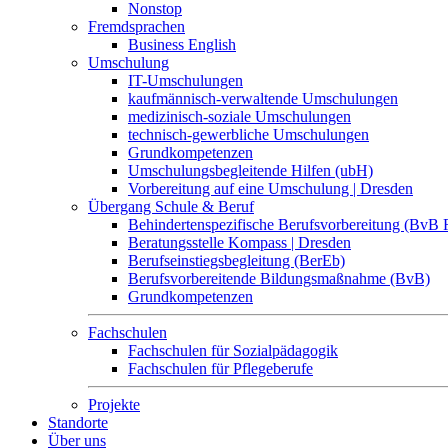
Nonstop
Fremdsprachen
Business English
Umschulung
IT-Umschulungen
kaufmännisch-verwaltende Umschulungen
medizinisch-soziale Umschulungen
technisch-gewerbliche Umschulungen
Grundkompetenzen
Umschulungsbegleitende Hilfen (ubH)
Vorbereitung auf eine Umschulung | Dresden
Übergang Schule & Beruf
Behindertenspezifische Berufsvorbereitung (BvB 
Beratungsstelle Kompass | Dresden
Berufseinstiegsbegleitung (BerEb)
Berufsvorbereitende Bildungsmaßnahme (BvB)
Grundkompetenzen
Fachschulen
Fachschulen für Sozialpädagogik
Fachschulen für Pflegeberufe
Projekte
Standorte
Über uns