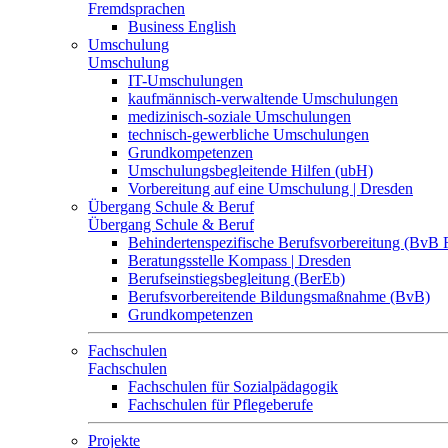
Fremdsprachen
Business English
Umschulung
Umschulung
IT-Umschulungen
kaufmännisch-verwaltende Umschulungen
medizinisch-soziale Umschulungen
technisch-gewerbliche Umschulungen
Grundkompetenzen
Umschulungsbegleitende Hilfen (ubH)
Vorbereitung auf eine Umschulung | Dresden
Übergang Schule & Beruf
Übergang Schule & Beruf
Behindertenspezifische Berufsvorbereitung (BvB 
Beratungsstelle Kompass | Dresden
Berufseinstiegsbegleitung (BerEb)
Berufsvorbereitende Bildungsmaßnahme (BvB)
Grundkompetenzen
Fachschulen
Fachschulen
Fachschulen für Sozialpädagogik
Fachschulen für Pflegeberufe
Projekte