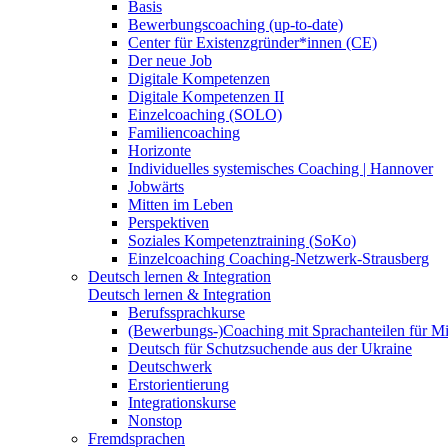
Basis
Bewerbungscoaching (up-to-date)
Center für Existenzgründer*innen (CE)
Der neue Job
Digitale Kompetenzen
Digitale Kompetenzen II
Einzelcoaching (SOLO)
Familiencoaching
Horizonte
Individuelles systemisches Coaching | Hannover
Jobwärts
Mitten im Leben
Perspektiven
Soziales Kompetenztraining (SoKo)
Einzelcoaching Coaching-Netzwerk-Strausberg
Deutsch lernen & Integration
Deutsch lernen & Integration
Berufssprachkurse
(Bewerbungs-)Coaching mit Sprachanteilen für M
Deutsch für Schutzsuchende aus der Ukraine
Deutschwerk
Erstorientierung
Integrationskurse
Nonstop
Fremdsprachen