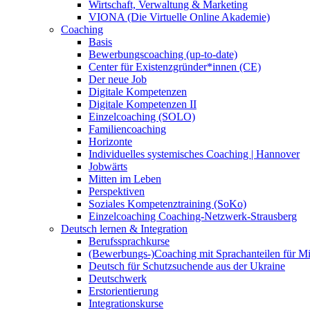
Wirtschaft, Verwaltung & Marketing
VIONA (Die Virtuelle Online Akademie)
Coaching
Basis
Bewerbungscoaching (up-to-date)
Center für Existenzgründer*innen (CE)
Der neue Job
Digitale Kompetenzen
Digitale Kompetenzen II
Einzelcoaching (SOLO)
Familiencoaching
Horizonte
Individuelles systemisches Coaching | Hannover
Jobwärts
Mitten im Leben
Perspektiven
Soziales Kompetenztraining (SoKo)
Einzelcoaching Coaching-Netzwerk-Strausberg
Deutsch lernen & Integration
Berufssprachkurse
(Bewerbungs-)Coaching mit Sprachanteilen für M
Deutsch für Schutzsuchende aus der Ukraine
Deutschwerk
Erstorientierung
Integrationskurse