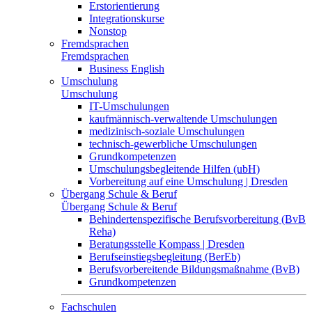
Erstorientierung
Integrationskurse
Nonstop
Fremdsprachen
Fremdsprachen
Business English
Umschulung
Umschulung
IT-Umschulungen
kaufmännisch-verwaltende Umschulungen
medizinisch-soziale Umschulungen
technisch-gewerbliche Umschulungen
Grundkompetenzen
Umschulungsbegleitende Hilfen (ubH)
Vorbereitung auf eine Umschulung | Dresden
Übergang Schule & Beruf
Übergang Schule & Beruf
Behindertenspezifische Berufsvorbereitung (BvB
Reha)
Beratungsstelle Kompass | Dresden
Berufseinstiegsbegleitung (BerEb)
Berufsvorbereitende Bildungsmaßnahme (BvB)
Grundkompetenzen
Fachschulen