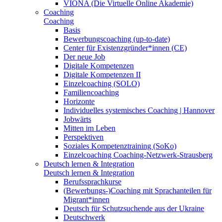
VIONA (Die Virtuelle Online Akademie)
Coaching
Coaching
Basis
Bewerbungscoaching (up-to-date)
Center für Existenzgründer*innen (CE)
Der neue Job
Digitale Kompetenzen
Digitale Kompetenzen II
Einzelcoaching (SOLO)
Familiencoaching
Horizonte
Individuelles systemisches Coaching | Hannover
Jobwärts
Mitten im Leben
Perspektiven
Soziales Kompetenztraining (SoKo)
Einzelcoaching Coaching-Netzwerk-Strausberg
Deutsch lernen & Integration
Deutsch lernen & Integration
Berufssprachkurse
(Bewerbungs-)Coaching mit Sprachanteilen für
Migrant*innen
Deutsch für Schutzsuchende aus der Ukraine
Deutschwerk