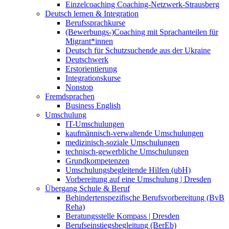
Einzelcoaching Coaching-Netzwerk-Strausberg
Deutsch lernen & Integration
Berufssprachkurse
(Bewerbungs-)Coaching mit Sprachanteilen für
Migrant*innen
Deutsch für Schutzsuchende aus der Ukraine
Deutschwerk
Erstorientierung
Integrationskurse
Nonstop
Fremdsprachen
Business English
Umschulung
IT-Umschulungen
kaufmännisch-verwaltende Umschulungen
medizinisch-soziale Umschulungen
technisch-gewerbliche Umschulungen
Grundkompetenzen
Umschulungsbegleitende Hilfen (ubH)
Vorbereitung auf eine Umschulung | Dresden
Übergang Schule & Beruf
Behindertenspezifische Berufsvorbereitung (BvB
Reha)
Beratungsstelle Kompass | Dresden
Berufseinstiegsbegleitung (BerEb)