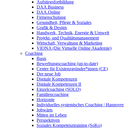
Aufstiegsfortbildung
DAA Business
DAA.Online
Firmenschulung
Gesundheit, Pflege & Soziales
Grafik & Design
Handwerk, Technik, Energie & Umwelt
Projekt- und Qualitätsmanagement
Wirtschaft, Verwaltung & Marketing
VIONA (Die Virtuelle Online Akademie)
Coaching
Basis
Bewerbungscoaching (up-to-date)
Center für Existenzgründer*innen (CE)
Der neue Job
Digitale Kompetenzen
Digitale Kompetenzen II
Einzelcoaching (SOLO)
Familiencoaching
Horizonte
Individuelles systemisches Coaching | Hannover
Jobwärts
Mitten im Leben
Perspektiven
Soziales Kompetenztraining (SoKo)