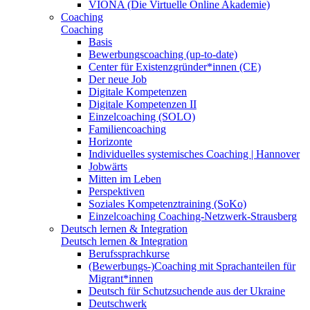
VIONA (Die Virtuelle Online Akademie)
Coaching
Coaching
Basis
Bewerbungscoaching (up-to-date)
Center für Existenzgründer*innen (CE)
Der neue Job
Digitale Kompetenzen
Digitale Kompetenzen II
Einzelcoaching (SOLO)
Familiencoaching
Horizonte
Individuelles systemisches Coaching | Hannover
Jobwärts
Mitten im Leben
Perspektiven
Soziales Kompetenztraining (SoKo)
Einzelcoaching Coaching-Netzwerk-Strausberg
Deutsch lernen & Integration
Deutsch lernen & Integration
Berufssprachkurse
(Bewerbungs-)Coaching mit Sprachanteilen für
Migrant*innen
Deutsch für Schutzsuchende aus der Ukraine
Deutschwerk