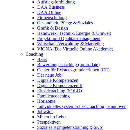
Aufstiegsfortbildung
DAA Business
DAA.Online
Firmenschulung
Gesundheit, Pflege & Soziales
Grafik & Design
Handwerk, Technik, Energie & Umwelt
Projekt- und Qualitätsmanagement
Wirtschaft, Verwaltung & Marketing
VIONA (Die Virtuelle Online Akademie)
Coaching
Basis
Bewerbungscoaching (up-to-date)
Center für Existenzgründer*innen (CE)
Der neue Job
Digitale Kompetenzen
Digitale Kompetenzen II
Einzelcoaching (SOLO)
Familiencoaching
Horizonte
Individuelles systemisches Coaching | Hannover
Jobwärts
Mitten im Leben
Perspektiven
Soziales Kompetenztraining (SoKo)