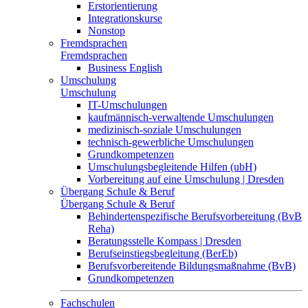
Erstorientierung
Integrationskurse
Nonstop
Fremdsprachen
Fremdsprachen
Business English
Umschulung
Umschulung
IT-Umschulungen
kaufmännisch-verwaltende Umschulungen
medizinisch-soziale Umschulungen
technisch-gewerbliche Umschulungen
Grundkompetenzen
Umschulungsbegleitende Hilfen (ubH)
Vorbereitung auf eine Umschulung | Dresden
Übergang Schule & Beruf
Übergang Schule & Beruf
Behindertenspezifische Berufsvorbereitung (BvB
Reha)
Beratungsstelle Kompass | Dresden
Berufseinstiegsbegleitung (BerEb)
Berufsvorbereitende Bildungsmaßnahme (BvB)
Grundkompetenzen
Fachschulen