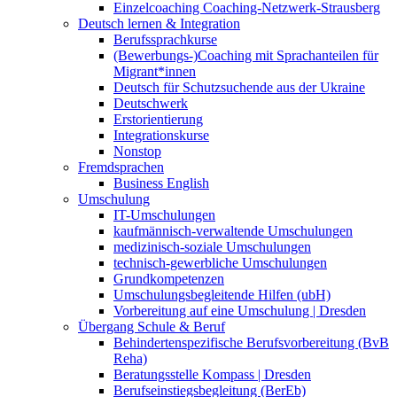
Einzelcoaching Coaching-Netzwerk-Strausberg
Deutsch lernen & Integration
Berufssprachkurse
(Bewerbungs-)Coaching mit Sprachanteilen für
Migrant*innen
Deutsch für Schutzsuchende aus der Ukraine
Deutschwerk
Erstorientierung
Integrationskurse
Nonstop
Fremdsprachen
Business English
Umschulung
IT-Umschulungen
kaufmännisch-verwaltende Umschulungen
medizinisch-soziale Umschulungen
technisch-gewerbliche Umschulungen
Grundkompetenzen
Umschulungsbegleitende Hilfen (ubH)
Vorbereitung auf eine Umschulung | Dresden
Übergang Schule & Beruf
Behindertenspezifische Berufsvorbereitung (BvB
Reha)
Beratungsstelle Kompass | Dresden
Berufseinstiegsbegleitung (BerEb)