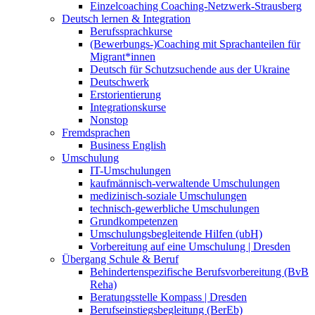
Einzelcoaching Coaching-Netzwerk-Strausberg
Deutsch lernen & Integration
Berufssprachkurse
(Bewerbungs-)Coaching mit Sprachanteilen für
Migrant*innen
Deutsch für Schutzsuchende aus der Ukraine
Deutschwerk
Erstorientierung
Integrationskurse
Nonstop
Fremdsprachen
Business English
Umschulung
IT-Umschulungen
kaufmännisch-verwaltende Umschulungen
medizinisch-soziale Umschulungen
technisch-gewerbliche Umschulungen
Grundkompetenzen
Umschulungsbegleitende Hilfen (ubH)
Vorbereitung auf eine Umschulung | Dresden
Übergang Schule & Beruf
Behindertenspezifische Berufsvorbereitung (BvB
Reha)
Beratungsstelle Kompass | Dresden
Berufseinstiegsbegleitung (BerEb)