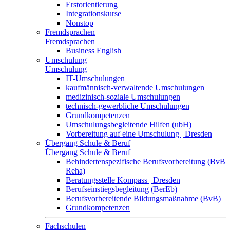
Erstorientierung
Integrationskurse
Nonstop
Fremdsprachen
Fremdsprachen
Business English
Umschulung
Umschulung
IT-Umschulungen
kaufmännisch-verwaltende Umschulungen
medizinisch-soziale Umschulungen
technisch-gewerbliche Umschulungen
Grundkompetenzen
Umschulungsbegleitende Hilfen (ubH)
Vorbereitung auf eine Umschulung | Dresden
Übergang Schule & Beruf
Übergang Schule & Beruf
Behindertenspezifische Berufsvorbereitung (BvB
Reha)
Beratungsstelle Kompass | Dresden
Berufseinstiegsbegleitung (BerEb)
Berufsvorbereitende Bildungsmaßnahme (BvB)
Grundkompetenzen
Fachschulen