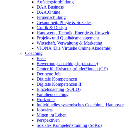
Aufstiegsfortbildung
DAA Business
DAA.Online
Firmenschulung
Gesundheit, Pflege & Soziales
Grafik & Design
Handwerk, Technik, Energie & Umwelt
Projekt- und Qualitätsmanagement
Wirtschaft, Verwaltung & Marketing
VIONA (Die Virtuelle Online Akademie)
Coaching
Basis
Bewerbungscoaching (up-to-date)
Center für Existenzgründer*innen (CE)
Der neue Job
Digitale Kompetenzen
Digitale Kompetenzen II
Einzelcoaching (SOLO)
Familiencoaching
Horizonte
Individuelles systemisches Coaching | Hannover
Jobwärts
Mitten im Leben
Perspektiven
Soziales Kompetenztraining (SoKo)