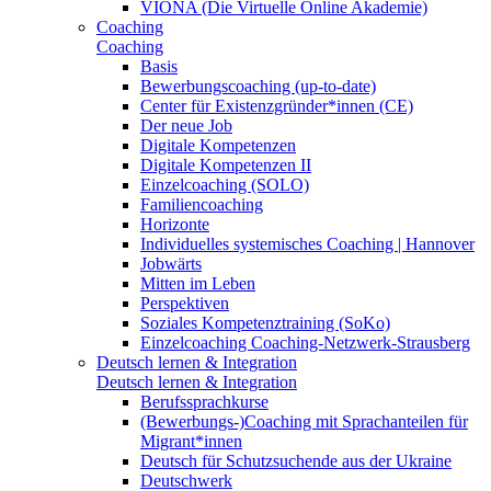
VIONA (Die Virtuelle Online Akademie)
Coaching
Coaching
Basis
Bewerbungscoaching (up-to-date)
Center für Existenzgründer*innen (CE)
Der neue Job
Digitale Kompetenzen
Digitale Kompetenzen II
Einzelcoaching (SOLO)
Familiencoaching
Horizonte
Individuelles systemisches Coaching | Hannover
Jobwärts
Mitten im Leben
Perspektiven
Soziales Kompetenztraining (SoKo)
Einzelcoaching Coaching-Netzwerk-Strausberg
Deutsch lernen & Integration
Deutsch lernen & Integration
Berufssprachkurse
(Bewerbungs-)Coaching mit Sprachanteilen für
Migrant*innen
Deutsch für Schutzsuchende aus der Ukraine
Deutschwerk