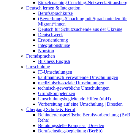
Einzelcoaching Coaching-Netzwerk-Strausberg
Deutsch lernen & Integration
Berufssprachkurse
(Bewerbungs-)Coaching mit Sprachanteilen für
Migrant*innen
Deutsch für Schutzsuchende aus der Ukraine
Deutschwerk
Erstorientierung
Integrationskurse
Nonstop
Fremdsprachen
Business English
Umschulung
IT-Umschulungen
kaufmännisch-verwaltende Umschulungen
medizinisch-soziale Umschulungen
technisch-gewerbliche Umschulungen
Grundkompetenzen
Umschulungsbegleitende Hilfen (ubH)
Vorbereitung auf eine Umschulung | Dresden
Übergang Schule & Beruf
Behindertenspezifische Berufsvorbereitung (BvB
Reha)
Beratungsstelle Kompass | Dresden
Berufseinstiegsbegleitung (BerEb)