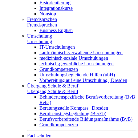
Erstorientierung
Integrationskurse
Nonstop
Fremdsprachen
Fremdsprachen
Business English
Umschulung
Umschulung
IT-Umschulungen
kaufmännisch-verwaltende Umschulungen
medizinisch-soziale Umschulungen
technisch-gewerbliche Umschulungen
Grundkompetenzen
Umschulungsbegleitende Hilfen (ubH)
Vorbereitung auf eine Umschulung | Dresden
Übergang Schule & Beruf
Übergang Schule & Beruf
Behindertenspezifische Berufsvorbereitung (BvB
Reha)
Beratungsstelle Kompass | Dresden
Berufseinstiegsbegleitung (BerEb)
Berufsvorbereitende Bildungsmaßnahme (BvB)
Grundkompetenzen
Fachschulen