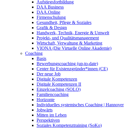
Aufstiegsfortbildung
DAA Business
DAA.Online
Firmenschulung
Gesundheit, Pflege & Soziales
Grafik & Design
Handwerk, Technik, Energie & Umwelt
Projekt- und Qualitätsmanagement
Wirtschaft, Verwaltung & Marketing
VIONA (Die Virtuelle Online Akademie)
Coaching
Basis
Bewerbungscoaching (up-to-date)
Center für Existenzgründer*innen (CE)
Der neue Job
Digitale Kompetenzen
Digitale Kompetenzen II
Einzelcoaching (SOLO)
Familiencoaching
Horizonte
Individuelles systemisches Coaching | Hannover
Jobwärts
Mitten im Leben
Perspektiven
Soziales Kompetenztraining (SoKo)