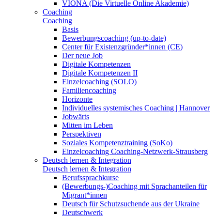
VIONA (Die Virtuelle Online Akademie)
Coaching
Coaching
Basis
Bewerbungscoaching (up-to-date)
Center für Existenzgründer*innen (CE)
Der neue Job
Digitale Kompetenzen
Digitale Kompetenzen II
Einzelcoaching (SOLO)
Familiencoaching
Horizonte
Individuelles systemisches Coaching | Hannover
Jobwärts
Mitten im Leben
Perspektiven
Soziales Kompetenztraining (SoKo)
Einzelcoaching Coaching-Netzwerk-Strausberg
Deutsch lernen & Integration
Deutsch lernen & Integration
Berufssprachkurse
(Bewerbungs-)Coaching mit Sprachanteilen für
Migrant*innen
Deutsch für Schutzsuchende aus der Ukraine
Deutschwerk