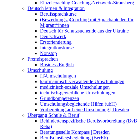
Einzelcoaching Coaching-Netzwerk-Strausberg
Deutsch lernen & Integration
Berufssprachkurse
(Bewerbungs-)Coaching mit Sprachanteilen für
Migrant*innen
Deutsch für Schutzsuchende aus der Ukraine
Deutschwerk
Erstorientierung
Integrationskurse
Nonstop
Fremdsprachen
Business English
Umschulung
IT-Umschulungen
kaufmännisch-verwaltende Umschulungen
medizinisch-soziale Umschulungen
technisch-gewerbliche Umschulungen
Grundkompetenzen
Umschulungsbegleitende Hilfen (ubH)
Vorbereitung auf eine Umschulung | Dresden
Übergang Schule & Beruf
Behindertenspezifische Berufsvorbereitung (BvB
Reha)
Beratungsstelle Kompass | Dresden
Berufseinstiegsbegleitung (BerEb)