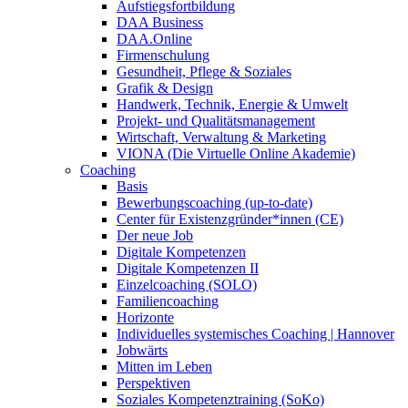
Aufstiegsfortbildung
DAA Business
DAA.Online
Firmenschulung
Gesundheit, Pflege & Soziales
Grafik & Design
Handwerk, Technik, Energie & Umwelt
Projekt- und Qualitätsmanagement
Wirtschaft, Verwaltung & Marketing
VIONA (Die Virtuelle Online Akademie)
Coaching
Basis
Bewerbungscoaching (up-to-date)
Center für Existenzgründer*innen (CE)
Der neue Job
Digitale Kompetenzen
Digitale Kompetenzen II
Einzelcoaching (SOLO)
Familiencoaching
Horizonte
Individuelles systemisches Coaching | Hannover
Jobwärts
Mitten im Leben
Perspektiven
Soziales Kompetenztraining (SoKo)