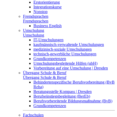
Erstorientierung
Integrationskurse
Nonstop
Fremdsprachen
Fremdsprachen
Business English
Umschulung
Umschulung
IT-Umschulungen
kaufmännisch-verwaltende Umschulungen
medizinisch-soziale Umschulungen
technisch-gewerbliche Umschulungen
Grundkompetenzen
Umschulungsbegleitende Hilfen (ubH)
Vorbereitung auf eine Umschulung | Dresden
Übergang Schule & Beruf
Übergang Schule & Beruf
Behindertenspezifische Berufsvorbereitung (BvB
Reha)
Beratungsstelle Kompass | Dresden
Berufseinstiegsbegleitung (BerEb)
Berufsvorbereitende Bildungsmaßnahme (BvB)
Grundkompetenzen
Fachschulen