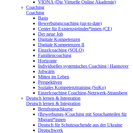
VIONA (Die Virtuelle Online Akademie)
Coaching
Coaching
Basis
Bewerbungscoaching (up-to-date)
Center für Existenzgründer*innen (CE)
Der neue Job
Digitale Kompetenzen
Digitale Kompetenzen II
Einzelcoaching (SOLO)
Familiencoaching
Horizonte
Individuelles systemisches Coaching | Hannover
Jobwärts
Mitten im Leben
Perspektiven
Soziales Kompetenztraining (SoKo)
Einzelcoaching Coaching-Netzwerk-Strausberg
Deutsch lernen & Integration
Deutsch lernen & Integration
Berufssprachkurse
(Bewerbungs-)Coaching mit Sprachanteilen für
Migrant*innen
Deutsch für Schutzsuchende aus der Ukraine
Deutschwerk