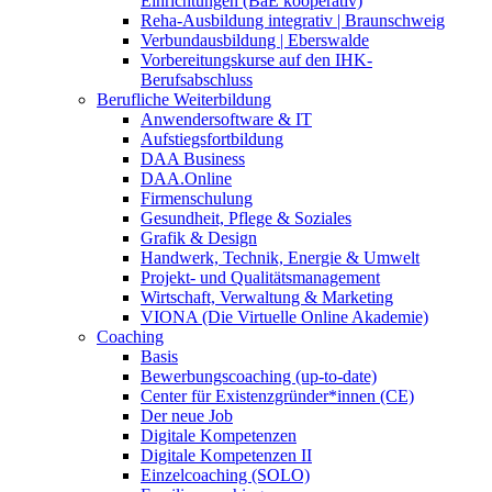
Einrichtungen (BaE kooperativ)
Reha-Ausbildung integrativ | Braunschweig
Verbundausbildung | Eberswalde
Vorbereitungskurse auf den IHK-
Berufsabschluss
Berufliche Weiterbildung
Anwendersoftware & IT
Aufstiegsfortbildung
DAA Business
DAA.Online
Firmenschulung
Gesundheit, Pflege & Soziales
Grafik & Design
Handwerk, Technik, Energie & Umwelt
Projekt- und Qualitätsmanagement
Wirtschaft, Verwaltung & Marketing
VIONA (Die Virtuelle Online Akademie)
Coaching
Basis
Bewerbungscoaching (up-to-date)
Center für Existenzgründer*innen (CE)
Der neue Job
Digitale Kompetenzen
Digitale Kompetenzen II
Einzelcoaching (SOLO)