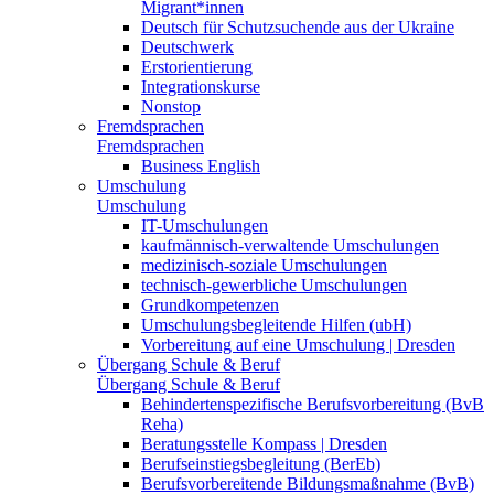
Migrant*innen
Deutsch für Schutzsuchende aus der Ukraine
Deutschwerk
Erstorientierung
Integrationskurse
Nonstop
Fremdsprachen
Fremdsprachen
Business English
Umschulung
Umschulung
IT-Umschulungen
kaufmännisch-verwaltende Umschulungen
medizinisch-soziale Umschulungen
technisch-gewerbliche Umschulungen
Grundkompetenzen
Umschulungsbegleitende Hilfen (ubH)
Vorbereitung auf eine Umschulung | Dresden
Übergang Schule & Beruf
Übergang Schule & Beruf
Behindertenspezifische Berufsvorbereitung (BvB
Reha)
Beratungsstelle Kompass | Dresden
Berufseinstiegsbegleitung (BerEb)
Berufsvorbereitende Bildungsmaßnahme (BvB)