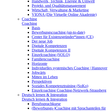
Handwerk, Technik, Energie & Umwelt
Projekt- und Qualitätsmanagement
Wirtschaft, Verwaltung & Marketing
VIONA (Die Virtuelle Online Akademie)
Coaching
Coaching
Basis
Bewerbungscoaching (up-to-date)
Center für Existenzgründer*innen (CE)
Der neue Job
Digitale Kompetenzen
Digitale Kompetenzen II
Einzelcoaching (SOLO)
Familiencoaching
Horizonte
Individuelles systemisches Coaching | Hannover
Jobwärts
Mitten im Leben
Perspektiven
Soziales Kompetenztraining (SoKo)
Einzelcoaching Coaching-Netzwerk-Strausberg
Deutsch lernen & Integration
Deutsch lernen & Integration
Berufssprachkurse
(Bewerbungs-)Coaching mit Sprachanteilen für