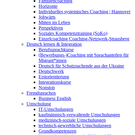
Familiencoaching
Horizonte
Individuelles systemisches Coaching | Hannover
Jobwärts
Mitten im Leben
Perspektiven
Soziales Kompetenztraining (SoKo)
Einzelcoaching Coaching-Netzwerk-Strausberg
Deutsch lernen & Integration
Berufssprachkurse
(Bewerbungs-)Coaching mit Sprachanteilen für
Migrant*innen
Deutsch für Schutzsuchende aus der Ukraine
Deutschwerk
Erstorientierung
Integrationskurse
Nonstop
Fremdsprachen
Business English
Umschulung
IT-Umschulungen
kaufmännisch-verwaltende Umschulungen
medizinisch-soziale Umschulungen
technisch-gewerbliche Umschulungen
Grundkompetenzen