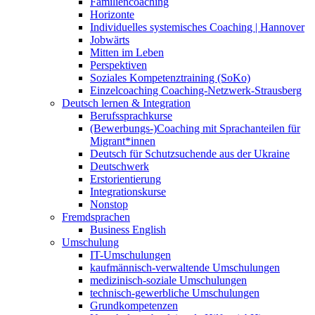
Familiencoaching
Horizonte
Individuelles systemisches Coaching | Hannover
Jobwärts
Mitten im Leben
Perspektiven
Soziales Kompetenztraining (SoKo)
Einzelcoaching Coaching-Netzwerk-Strausberg
Deutsch lernen & Integration
Berufssprachkurse
(Bewerbungs-)Coaching mit Sprachanteilen für
Migrant*innen
Deutsch für Schutzsuchende aus der Ukraine
Deutschwerk
Erstorientierung
Integrationskurse
Nonstop
Fremdsprachen
Business English
Umschulung
IT-Umschulungen
kaufmännisch-verwaltende Umschulungen
medizinisch-soziale Umschulungen
technisch-gewerbliche Umschulungen
Grundkompetenzen