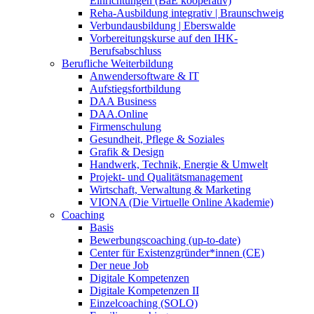
Einrichtungen (BaE kooperativ)
Reha-Ausbildung integrativ | Braunschweig
Verbundausbildung | Eberswalde
Vorbereitungskurse auf den IHK-
Berufsabschluss
Berufliche Weiterbildung
Anwendersoftware & IT
Aufstiegsfortbildung
DAA Business
DAA.Online
Firmenschulung
Gesundheit, Pflege & Soziales
Grafik & Design
Handwerk, Technik, Energie & Umwelt
Projekt- und Qualitätsmanagement
Wirtschaft, Verwaltung & Marketing
VIONA (Die Virtuelle Online Akademie)
Coaching
Basis
Bewerbungscoaching (up-to-date)
Center für Existenzgründer*innen (CE)
Der neue Job
Digitale Kompetenzen
Digitale Kompetenzen II
Einzelcoaching (SOLO)