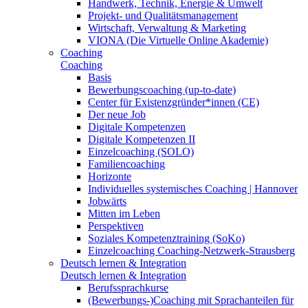
Handwerk, Technik, Energie & Umwelt
Projekt- und Qualitätsmanagement
Wirtschaft, Verwaltung & Marketing
VIONA (Die Virtuelle Online Akademie)
Coaching
Coaching
Basis
Bewerbungscoaching (up-to-date)
Center für Existenzgründer*innen (CE)
Der neue Job
Digitale Kompetenzen
Digitale Kompetenzen II
Einzelcoaching (SOLO)
Familiencoaching
Horizonte
Individuelles systemisches Coaching | Hannover
Jobwärts
Mitten im Leben
Perspektiven
Soziales Kompetenztraining (SoKo)
Einzelcoaching Coaching-Netzwerk-Strausberg
Deutsch lernen & Integration
Deutsch lernen & Integration
Berufssprachkurse
(Bewerbungs-)Coaching mit Sprachanteilen für