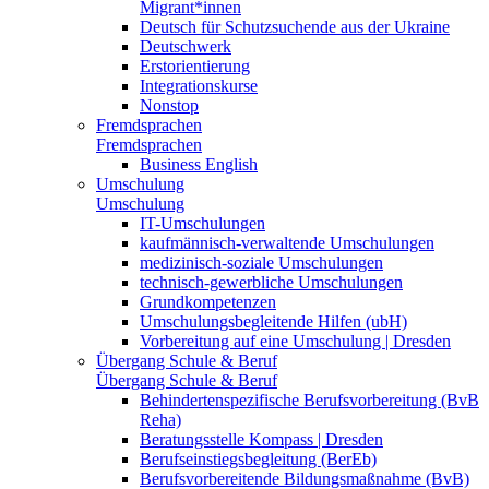
Migrant*innen
Deutsch für Schutzsuchende aus der Ukraine
Deutschwerk
Erstorientierung
Integrationskurse
Nonstop
Fremdsprachen
Fremdsprachen
Business English
Umschulung
Umschulung
IT-Umschulungen
kaufmännisch-verwaltende Umschulungen
medizinisch-soziale Umschulungen
technisch-gewerbliche Umschulungen
Grundkompetenzen
Umschulungsbegleitende Hilfen (ubH)
Vorbereitung auf eine Umschulung | Dresden
Übergang Schule & Beruf
Übergang Schule & Beruf
Behindertenspezifische Berufsvorbereitung (BvB
Reha)
Beratungsstelle Kompass | Dresden
Berufseinstiegsbegleitung (BerEb)
Berufsvorbereitende Bildungsmaßnahme (BvB)