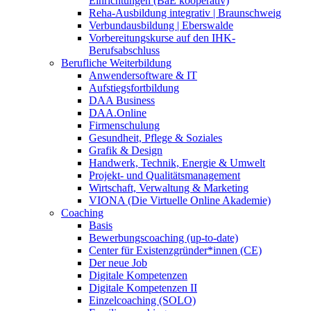
Einrichtungen (BaE kooperativ)
Reha-Ausbildung integrativ | Braunschweig
Verbundausbildung | Eberswalde
Vorbereitungskurse auf den IHK-
Berufsabschluss
Berufliche Weiterbildung
Anwendersoftware & IT
Aufstiegsfortbildung
DAA Business
DAA.Online
Firmenschulung
Gesundheit, Pflege & Soziales
Grafik & Design
Handwerk, Technik, Energie & Umwelt
Projekt- und Qualitätsmanagement
Wirtschaft, Verwaltung & Marketing
VIONA (Die Virtuelle Online Akademie)
Coaching
Basis
Bewerbungscoaching (up-to-date)
Center für Existenzgründer*innen (CE)
Der neue Job
Digitale Kompetenzen
Digitale Kompetenzen II
Einzelcoaching (SOLO)