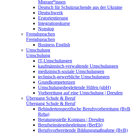
Migrant*innen
Deutsch für Schutzsuchende aus der Ukraine
Deutschwerk
Erstorientierung
Integrationskurse
Nonstop
Fremdsprachen
Fremdsprachen
Business English
Umschulung
Umschulung
IT-Umschulungen
kaufmännisch-verwaltende Umschulungen
medizinisch-soziale Umschulungen
technisch-gewerbliche Umschulungen
Grundkompetenzen
Umschulungsbegleitende Hilfen (ubH)
Vorbereitung auf eine Umschulung | Dresden
Übergang Schule & Beruf
Übergang Schule & Beruf
Behindertenspezifische Berufsvorbereitung (BvB
Reha)
Beratungsstelle Kompass | Dresden
Berufseinstiegsbegleitung (BerEb)
Berufsvorbereitende Bildungsmaßnahme (BvB)