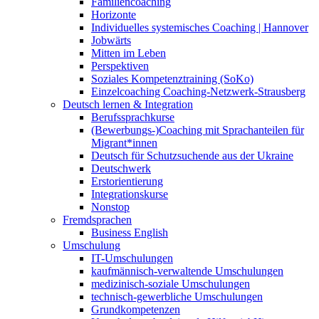
Familiencoaching
Horizonte
Individuelles systemisches Coaching | Hannover
Jobwärts
Mitten im Leben
Perspektiven
Soziales Kompetenztraining (SoKo)
Einzelcoaching Coaching-Netzwerk-Strausberg
Deutsch lernen & Integration
Berufssprachkurse
(Bewerbungs-)Coaching mit Sprachanteilen für
Migrant*innen
Deutsch für Schutzsuchende aus der Ukraine
Deutschwerk
Erstorientierung
Integrationskurse
Nonstop
Fremdsprachen
Business English
Umschulung
IT-Umschulungen
kaufmännisch-verwaltende Umschulungen
medizinisch-soziale Umschulungen
technisch-gewerbliche Umschulungen
Grundkompetenzen