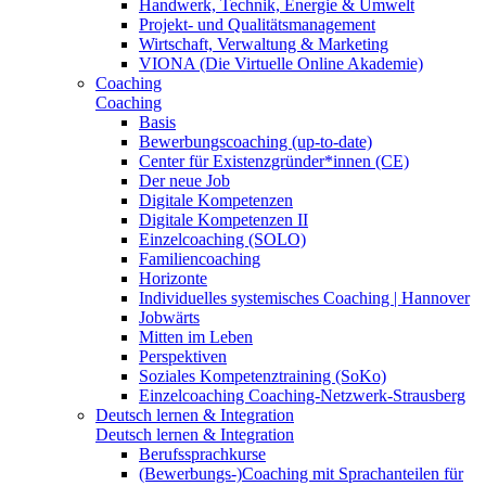
Handwerk, Technik, Energie & Umwelt
Projekt- und Qualitätsmanagement
Wirtschaft, Verwaltung & Marketing
VIONA (Die Virtuelle Online Akademie)
Coaching
Coaching
Basis
Bewerbungscoaching (up-to-date)
Center für Existenzgründer*innen (CE)
Der neue Job
Digitale Kompetenzen
Digitale Kompetenzen II
Einzelcoaching (SOLO)
Familiencoaching
Horizonte
Individuelles systemisches Coaching | Hannover
Jobwärts
Mitten im Leben
Perspektiven
Soziales Kompetenztraining (SoKo)
Einzelcoaching Coaching-Netzwerk-Strausberg
Deutsch lernen & Integration
Deutsch lernen & Integration
Berufssprachkurse
(Bewerbungs-)Coaching mit Sprachanteilen für