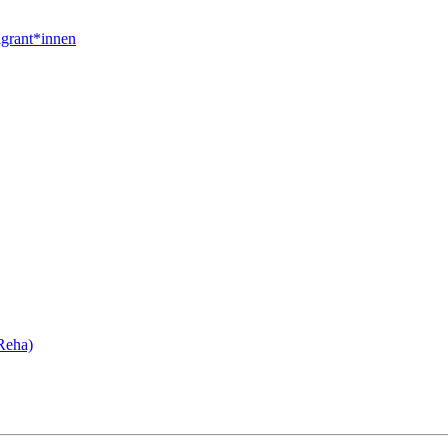
igrant*innen
Reha)