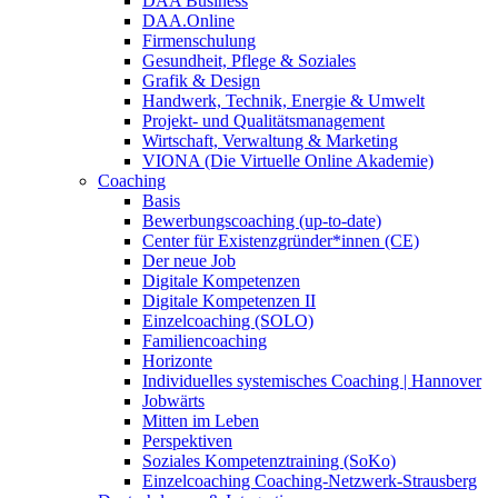
DAA Business
DAA.Online
Firmenschulung
Gesundheit, Pflege & Soziales
Grafik & Design
Handwerk, Technik, Energie & Umwelt
Projekt- und Qualitätsmanagement
Wirtschaft, Verwaltung & Marketing
VIONA (Die Virtuelle Online Akademie)
Coaching
Basis
Bewerbungscoaching (up-to-date)
Center für Existenzgründer*innen (CE)
Der neue Job
Digitale Kompetenzen
Digitale Kompetenzen II
Einzelcoaching (SOLO)
Familiencoaching
Horizonte
Individuelles systemisches Coaching | Hannover
Jobwärts
Mitten im Leben
Perspektiven
Soziales Kompetenztraining (SoKo)
Einzelcoaching Coaching-Netzwerk-Strausberg