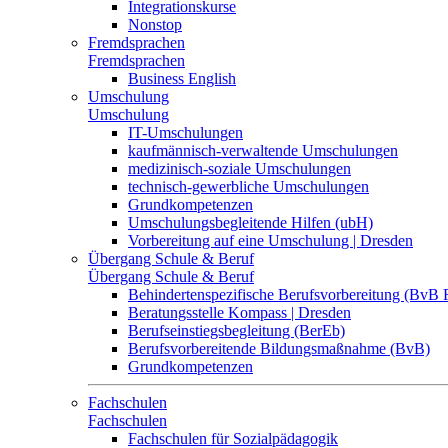
Integrationskurse
Nonstop
Fremdsprachen
Fremdsprachen
Business English
Umschulung
Umschulung
IT-Umschulungen
kaufmännisch-verwaltende Umschulungen
medizinisch-soziale Umschulungen
technisch-gewerbliche Umschulungen
Grundkompetenzen
Umschulungsbegleitende Hilfen (ubH)
Vorbereitung auf eine Umschulung | Dresden
Übergang Schule & Beruf
Übergang Schule & Beruf
Behindertenspezifische Berufsvorbereitung (BvB 
Beratungsstelle Kompass | Dresden
Berufseinstiegsbegleitung (BerEb)
Berufsvorbereitende Bildungsmaßnahme (BvB)
Grundkompetenzen
Fachschulen
Fachschulen
Fachschulen für Sozialpädagogik