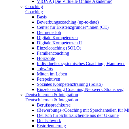
VIONA (Die Virtuelle Online Akademie)
Coaching
Coaching
Basis
Bewerbungscoaching (up-to-date)
Center für Existenzgründer*innen (CE)
Der neue Job
Digitale Kompetenzen
Digitale Kompetenzen II
Einzelcoaching (SOLO)
Familiencoaching
Horizonte
Individuelles systemisches Coaching | Hannover
Jobwärts
Mitten im Leben
Perspektiven
Soziales Kompetenztraining (SoKo)
Einzelcoaching Coaching-Netzwerk-Strausberg
Deutsch lernen & Integration
Deutsch lernen & Integration
Berufssprachkurse
(Bewerbungs-)Coaching mit Sprachanteilen für M
Deutsch für Schutzsuchende aus der Ukraine
Deutschwerk
Erstorientierung