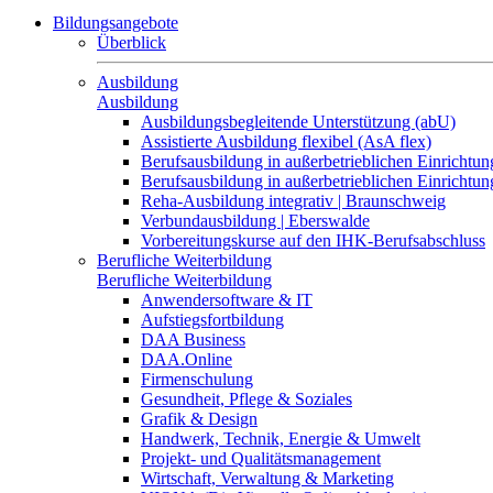
Bildungsangebote
Überblick
Ausbildung
Ausbildung
Ausbildungsbegleitende Unterstützung (abU)
Assistierte Ausbildung flexibel (AsA flex)
Berufsausbildung in außerbetrieblichen Einrichtun
Berufsausbildung in außerbetrieblichen Einrichtu
Reha-Ausbildung integrativ | Braunschweig
Verbundausbildung | Eberswalde
Vorbereitungskurse auf den IHK-Berufsabschluss
Berufliche Weiterbildung
Berufliche Weiterbildung
Anwendersoftware & IT
Aufstiegsfortbildung
DAA Business
DAA.Online
Firmenschulung
Gesundheit, Pflege & Soziales
Grafik & Design
Handwerk, Technik, Energie & Umwelt
Projekt- und Qualitätsmanagement
Wirtschaft, Verwaltung & Marketing