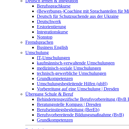
Deutsch lernen & Integration
Berufssprachkurse
(Bewerbungs-)Coaching mit Sprachanteilen für M
Deutsch für Schutzsuchende aus der Ukraine
Deutschwerk
Erstorientierung
Integrationskurse
Nonstop
Fremdsprachen
Business English
Umschulung
IT-Umschulungen
kaufmännisch-verwaltende Umschulungen
medizinisch-soziale Umschulungen
technisch-gewerbliche Umschulungen
Grundkompetenzen
Umschulungsbegleitende Hilfen (ubH)
Vorbereitung auf eine Umschulung | Dresden
Übergang Schule & Beruf
Behindertenspezifische Berufsvorbereitung (BvB 
Beratungsstelle Kompass | Dresden
Berufseinstiegsbegleitung (BerEb)
Berufsvorbereitende Bildungsmaßnahme (BvB)
Grundkompetenzen