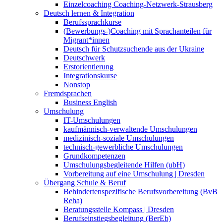
Einzelcoaching Coaching-Netzwerk-Strausberg
Deutsch lernen & Integration
Berufssprachkurse
(Bewerbungs-)Coaching mit Sprachanteilen für
Migrant*innen
Deutsch für Schutzsuchende aus der Ukraine
Deutschwerk
Erstorientierung
Integrationskurse
Nonstop
Fremdsprachen
Business English
Umschulung
IT-Umschulungen
kaufmännisch-verwaltende Umschulungen
medizinisch-soziale Umschulungen
technisch-gewerbliche Umschulungen
Grundkompetenzen
Umschulungsbegleitende Hilfen (ubH)
Vorbereitung auf eine Umschulung | Dresden
Übergang Schule & Beruf
Behindertenspezifische Berufsvorbereitung (BvB
Reha)
Beratungsstelle Kompass | Dresden
Berufseinstiegsbegleitung (BerEb)