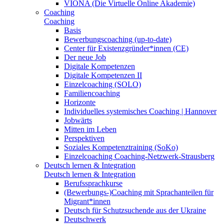
VIONA (Die Virtuelle Online Akademie)
Coaching
Coaching
Basis
Bewerbungscoaching (up-to-date)
Center für Existenzgründer*innen (CE)
Der neue Job
Digitale Kompetenzen
Digitale Kompetenzen II
Einzelcoaching (SOLO)
Familiencoaching
Horizonte
Individuelles systemisches Coaching | Hannover
Jobwärts
Mitten im Leben
Perspektiven
Soziales Kompetenztraining (SoKo)
Einzelcoaching Coaching-Netzwerk-Strausberg
Deutsch lernen & Integration
Deutsch lernen & Integration
Berufssprachkurse
(Bewerbungs-)Coaching mit Sprachanteilen für
Migrant*innen
Deutsch für Schutzsuchende aus der Ukraine
Deutschwerk