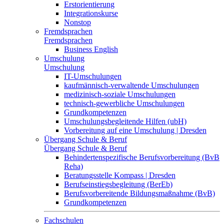
Erstorientierung
Integrationskurse
Nonstop
Fremdsprachen
Fremdsprachen
Business English
Umschulung
Umschulung
IT-Umschulungen
kaufmännisch-verwaltende Umschulungen
medizinisch-soziale Umschulungen
technisch-gewerbliche Umschulungen
Grundkompetenzen
Umschulungsbegleitende Hilfen (ubH)
Vorbereitung auf eine Umschulung | Dresden
Übergang Schule & Beruf
Übergang Schule & Beruf
Behindertenspezifische Berufsvorbereitung (BvB
Reha)
Beratungsstelle Kompass | Dresden
Berufseinstiegsbegleitung (BerEb)
Berufsvorbereitende Bildungsmaßnahme (BvB)
Grundkompetenzen
Fachschulen