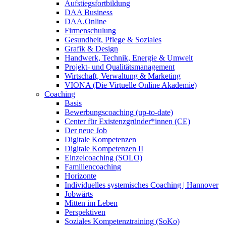
Aufstiegsfortbildung
DAA Business
DAA.Online
Firmenschulung
Gesundheit, Pflege & Soziales
Grafik & Design
Handwerk, Technik, Energie & Umwelt
Projekt- und Qualitätsmanagement
Wirtschaft, Verwaltung & Marketing
VIONA (Die Virtuelle Online Akademie)
Coaching
Basis
Bewerbungscoaching (up-to-date)
Center für Existenzgründer*innen (CE)
Der neue Job
Digitale Kompetenzen
Digitale Kompetenzen II
Einzelcoaching (SOLO)
Familiencoaching
Horizonte
Individuelles systemisches Coaching | Hannover
Jobwärts
Mitten im Leben
Perspektiven
Soziales Kompetenztraining (SoKo)