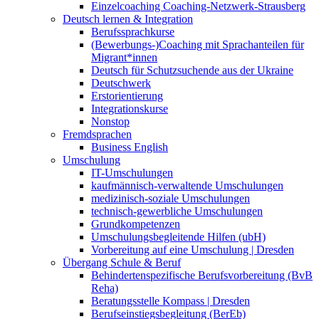
Einzelcoaching Coaching-Netzwerk-Strausberg
Deutsch lernen & Integration
Berufssprachkurse
(Bewerbungs-)Coaching mit Sprachanteilen für
Migrant*innen
Deutsch für Schutzsuchende aus der Ukraine
Deutschwerk
Erstorientierung
Integrationskurse
Nonstop
Fremdsprachen
Business English
Umschulung
IT-Umschulungen
kaufmännisch-verwaltende Umschulungen
medizinisch-soziale Umschulungen
technisch-gewerbliche Umschulungen
Grundkompetenzen
Umschulungsbegleitende Hilfen (ubH)
Vorbereitung auf eine Umschulung | Dresden
Übergang Schule & Beruf
Behindertenspezifische Berufsvorbereitung (BvB
Reha)
Beratungsstelle Kompass | Dresden
Berufseinstiegsbegleitung (BerEb)