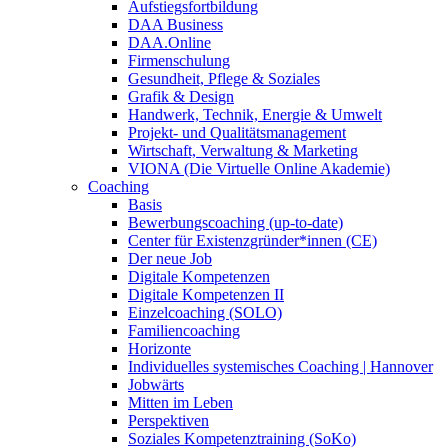
Aufstiegsfortbildung
DAA Business
DAA.Online
Firmenschulung
Gesundheit, Pflege & Soziales
Grafik & Design
Handwerk, Technik, Energie & Umwelt
Projekt- und Qualitätsmanagement
Wirtschaft, Verwaltung & Marketing
VIONA (Die Virtuelle Online Akademie)
Coaching
Basis
Bewerbungscoaching (up-to-date)
Center für Existenzgründer*innen (CE)
Der neue Job
Digitale Kompetenzen
Digitale Kompetenzen II
Einzelcoaching (SOLO)
Familiencoaching
Horizonte
Individuelles systemisches Coaching | Hannover
Jobwärts
Mitten im Leben
Perspektiven
Soziales Kompetenztraining (SoKo)