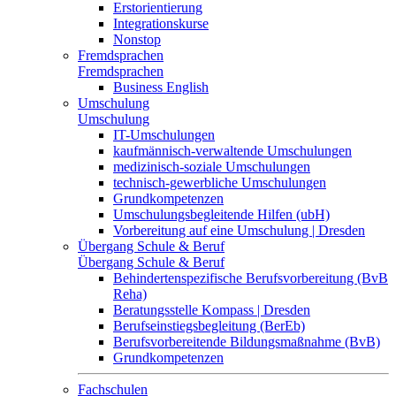
Erstorientierung
Integrationskurse
Nonstop
Fremdsprachen
Fremdsprachen
Business English
Umschulung
Umschulung
IT-Umschulungen
kaufmännisch-verwaltende Umschulungen
medizinisch-soziale Umschulungen
technisch-gewerbliche Umschulungen
Grundkompetenzen
Umschulungsbegleitende Hilfen (ubH)
Vorbereitung auf eine Umschulung | Dresden
Übergang Schule & Beruf
Übergang Schule & Beruf
Behindertenspezifische Berufsvorbereitung (BvB
Reha)
Beratungsstelle Kompass | Dresden
Berufseinstiegsbegleitung (BerEb)
Berufsvorbereitende Bildungsmaßnahme (BvB)
Grundkompetenzen
Fachschulen