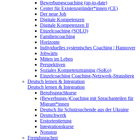
Bewerbungscoaching (up-to-date)
Center für Existenzgründer*innen (CE)
Der neue Job
Digitale Kompetenzen
Digitale Kompetenzen II
Einzelcoaching (SOLO)
Familiencoaching
Horizonte
Individuelles systemisches Coaching | Hannover
Jobwärts
Mitten im Leben
Perspektiven
Soziales Kompetenztraining (SoKo)
Einzelcoaching Coaching-Netzwerk-Strausberg
Deutsch lernen & Integration
Deutsch lernen & Integration
Berufssprachkurse
(Bewerbungs-)Coaching mit Sprachanteilen für
Migrant*innen
Deutsch für Schutzsuchende aus der Ukraine
Deutschwerk
Erstorientierung
Integrationskurse
Nonstop
Fremdsprachen