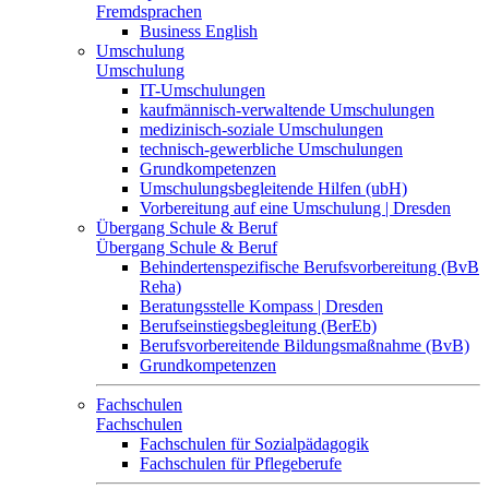
Fremdsprachen
Business English
Umschulung
Umschulung
IT-Umschulungen
kaufmännisch-verwaltende Umschulungen
medizinisch-soziale Umschulungen
technisch-gewerbliche Umschulungen
Grundkompetenzen
Umschulungsbegleitende Hilfen (ubH)
Vorbereitung auf eine Umschulung | Dresden
Übergang Schule & Beruf
Übergang Schule & Beruf
Behindertenspezifische Berufsvorbereitung (BvB
Reha)
Beratungsstelle Kompass | Dresden
Berufseinstiegsbegleitung (BerEb)
Berufsvorbereitende Bildungsmaßnahme (BvB)
Grundkompetenzen
Fachschulen
Fachschulen
Fachschulen für Sozialpädagogik
Fachschulen für Pflegeberufe