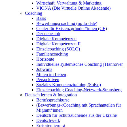
Wirtschaft, Verwaltung & Marketing
VIONA (Die Virtuelle Online Akademie)
Coaching
Basis
Bewerbungscoaching (up-to-date)
Center für Existenzgründer*innen (CE)
Der neue Job
Digitale Kompetenzen
Digitale Kompetenzen II
Einzelcoaching (SOLO)
Familiencoaching
Horizonte
Individuelles systemisches Coaching | Hannover
Jobwärts
Mitten im Leben
Perspektiven
Soziales Kompetenztraining (SoKo)
Einzelcoaching Coaching-Netzwerk-Strausberg
Deutsch lernen & Integration
Berufssprachkurse
(Bewerbungs-)Coaching mit Sprachanteilen für
Migrant*innen
Deutsch für Schutzsuchende aus der Ukraine
Deutschwerk
Erstorientierung