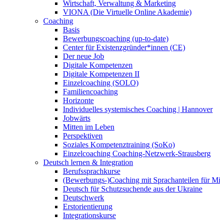
Wirtschaft, Verwaltung & Marketing
VIONA (Die Virtuelle Online Akademie)
Coaching
Basis
Bewerbungscoaching (up-to-date)
Center für Existenzgründer*innen (CE)
Der neue Job
Digitale Kompetenzen
Digitale Kompetenzen II
Einzelcoaching (SOLO)
Familiencoaching
Horizonte
Individuelles systemisches Coaching | Hannover
Jobwärts
Mitten im Leben
Perspektiven
Soziales Kompetenztraining (SoKo)
Einzelcoaching Coaching-Netzwerk-Strausberg
Deutsch lernen & Integration
Berufssprachkurse
(Bewerbungs-)Coaching mit Sprachanteilen für M
Deutsch für Schutzsuchende aus der Ukraine
Deutschwerk
Erstorientierung
Integrationskurse