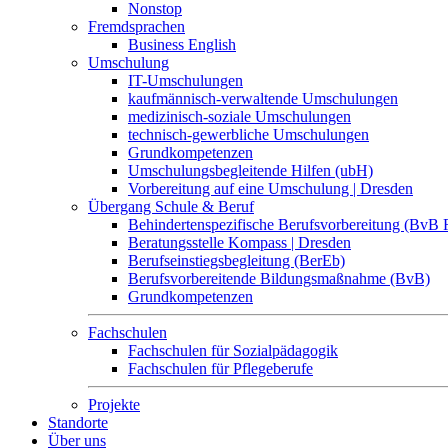
Nonstop
Fremdsprachen
Business English
Umschulung
IT-Umschulungen
kaufmännisch-verwaltende Umschulungen
medizinisch-soziale Umschulungen
technisch-gewerbliche Umschulungen
Grundkompetenzen
Umschulungsbegleitende Hilfen (ubH)
Vorbereitung auf eine Umschulung | Dresden
Übergang Schule & Beruf
Behindertenspezifische Berufsvorbereitung (BvB 
Beratungsstelle Kompass | Dresden
Berufseinstiegsbegleitung (BerEb)
Berufsvorbereitende Bildungsmaßnahme (BvB)
Grundkompetenzen
Fachschulen
Fachschulen für Sozialpädagogik
Fachschulen für Pflegeberufe
Projekte
Standorte
Über uns