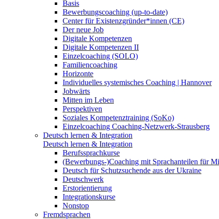
Basis
Bewerbungscoaching (up-to-date)
Center für Existenzgründer*innen (CE)
Der neue Job
Digitale Kompetenzen
Digitale Kompetenzen II
Einzelcoaching (SOLO)
Familiencoaching
Horizonte
Individuelles systemisches Coaching | Hannover
Jobwärts
Mitten im Leben
Perspektiven
Soziales Kompetenztraining (SoKo)
Einzelcoaching Coaching-Netzwerk-Strausberg
Deutsch lernen & Integration
Deutsch lernen & Integration
Berufssprachkurse
(Bewerbungs-)Coaching mit Sprachanteilen für M
Deutsch für Schutzsuchende aus der Ukraine
Deutschwerk
Erstorientierung
Integrationskurse
Nonstop
Fremdsprachen