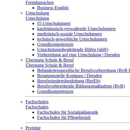
Fremdsprachen
Business English
Umschulung
Umschulung
IT-Umschulungen
kaufmännisch-verwaltende Umschulungen
medizinisch-soziale Umschulungen
technisch-gewerbliche Umschulungen
Grundkompetenzen
Umschulungsbegleitende Hilfen (ubH)
Vorbereitung auf eine Umschulung | Dresden
Übergang Schule & Beruf
Übergang Schule & Beruf
Behindertenspezifische Berufsvorbereitung (BvB 
Beratungsstelle Kompass | Dresden
Berufseinstiegsbegleitung (BerEb)
Berufsvorbereitende Bildungsmaßnahme (BvB)
Grundkompetenzen
Fachschulen
Fachschulen
Fachschulen für Sozialpädagogik
Fachschulen für Pflegeberufe
Projekte